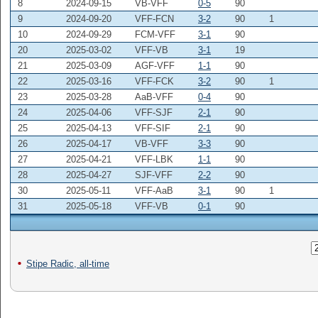
8
2024-09-15
VB-VFF
0-5
90
9
2024-09-20
VFF-FCN
3-2
90
1
10
2024-09-29
FCM-VFF
3-1
90
20
2025-03-02
VFF-VB
3-1
19
21
2025-03-09
AGF-VFF
1-1
90
22
2025-03-16
VFF-FCK
3-2
90
1
23
2025-03-28
AaB-VFF
0-4
90
24
2025-04-06
VFF-SJF
2-1
90
25
2025-04-13
VFF-SIF
2-1
90
26
2025-04-17
VB-VFF
3-3
90
27
2025-04-21
VFF-LBK
1-1
90
28
2025-04-27
SJF-VFF
2-2
90
30
2025-05-11
VFF-AaB
3-1
90
1
31
2025-05-18
VFF-VB
0-1
90
Stipe Radic, all-time