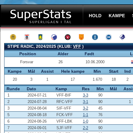
HOLD
KAMPE
STIPE RADIC, 2024/2025 (KLUB:
VFF
)
Position
Alder
Født
L
Forsvar
26
10.06.2000
Kampe
Mål
Assist
Hele kampe
Min
Start
Ind
20
3
1
17
1.670
18
2
Runde
Dato
Kamp
Res
Min
Mål
Assi
1
2024-07-21
VFF-BIF
3-3
90
2
2024-07-28
RFC-VFF
3-1
90
1
3
2024-08-04
SIF-VFF
3-2
45
5
2024-08-18
FCK-VFF
1-1
76
6
2024-08-26
VFF-LBK
1-0
90
7
2024-09-01
SJF-VFF
2-2
90