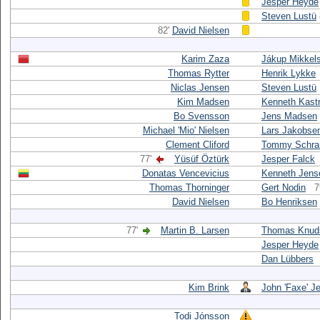
Jesper Heyde
Steven Lustü
82'
David Nielsen
Karim Zaza
Jákup Mikkel
Thomas Rytter
Henrik Lykke
Niclas Jensen
Steven Lustü
Kim Madsen
Kenneth Kast
Bo Svensson
Jens Madsen
Michael 'Mio' Nielsen
Lars Jakobse
Clement Cliford
Tommy Schr
77'
Yüsüf Öztürk
Jesper Falck
Donatas Vencevicius
Kenneth Jens
Thomas Thorninger
Gert Nodin
7
David Nielsen
Bo Henriksen
77'
Martin B. Larsen
Thomas Knud
Jesper Heyde
Dan Lübbers
Kim Brink
John 'Faxe' J
Todi Jónsson