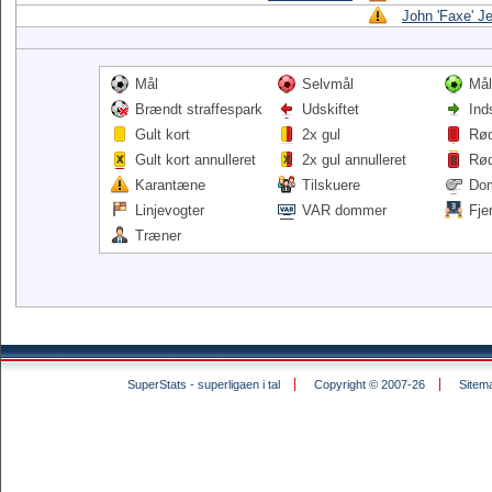
John 'Faxe' J
Mål
Selvmål
Mål
Brændt straffespark
Udskiftet
Ind
Gult kort
2x gul
Rød
Gult kort annulleret
2x gul annulleret
Rød
Karantæne
Tilskuere
Do
Linjevogter
VAR dommer
Fje
Træner
SuperStats - superligaen i tal
Copyright © 2007-26
Sitem