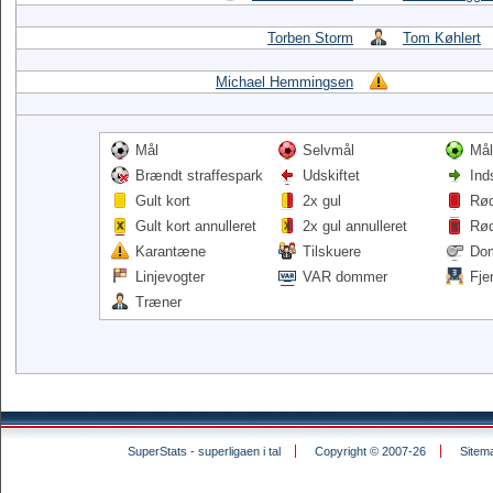
Torben Storm
Tom Køhlert
Michael Hemmingsen
Mål
Selvmål
Mål
Brændt straffespark
Udskiftet
Ind
Gult kort
2x gul
Rød
Gult kort annulleret
2x gul annulleret
Rød
Karantæne
Tilskuere
Do
Linjevogter
VAR dommer
Fje
Træner
SuperStats - superligaen i tal
Copyright © 2007-26
Sitem