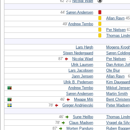
62' 2-1
Nicolai Wael
44'
Søren Andersen
Allan Ravn
45
49'
Andrew Tembo
Per Nielsen
67
Thomas Lindr
Lars Høgh
Mogens Krog
Steen Nedergaard
Søren Colding
87'
Nicolai Wael
Per Nielsen
Ulrik Laursen
Dan Anton Jo
Lars Jacobsen
Ole Bjur
Jann Jensen
Allan Ravn
6
Ulrik B. Pedersen
Kim Daugaard
Andrew Tembo
Mikkel Jense
Søren Andersen
Martin Smith
46'
Mwape Miti
Bent Christen
78'
Greger Andrijevski
Peter Madsen
46'
Sune Heilbo
Thomas Lindr
78'
Claus Madsen
Vragel da Sil
87'
Morten Panduro
Ruben Bagger