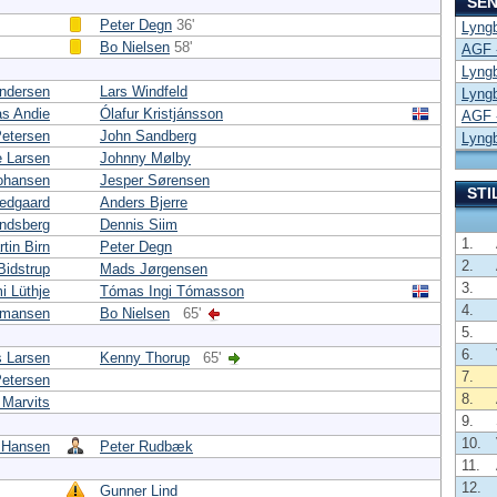
SEN
Peter Degn
36'
Lyng
Bo Nielsen
58'
AGF 
Lyng
ndersen
Lars Windfeld
Lyng
s Andie
Ólafur Kristjánsson
AGF 
Petersen
John Sandberg
Lyng
e Larsen
Johnny Mølby
Johansen
Jesper Sørensen
STI
redgaard
Anders Bjerre
indsberg
Dennis Siim
1.
tin Birn
Peter Degn
2.
Bidstrup
Mads Jørgensen
3.
i Lüthje
Tómas Ingi Tómasson
4.
rmansen
Bo Nielsen
65'
5.
6.
s Larsen
Kenny Thorup
65'
7.
etersen
8.
Marvits
9.
10.
 Hansen
Peter Rudbæk
11.
12.
Gunner Lind