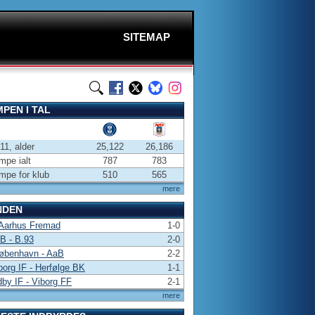
SITEMAP
PEN I TAL
-11, alder
25,122
26,186
pe ialt
787
783
pe for klub
510
565
mere
NDEN
 Aarhus Fremad
1-0
 B - B.93
2-0
øbenhavn - AaB
2-2
borg IF - Herfølge BK
1-1
by IF - Viborg FF
2-1
mere