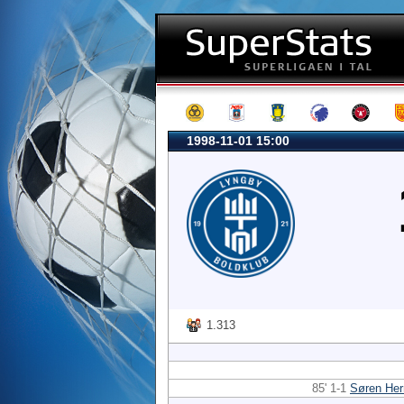
1998-11-01 15:00
1.313
85' 1-1
Søren He