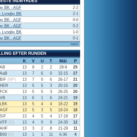
ESTE INDBYRDES
by BK - AGF
2-2
- Lyngby BK
2-1
by BK - AGF
0-0
by BK - AGF
0-2
- Lyngby BK
1-0
by BK - AGF
0-1
mere
LLING EFTER RUNDEN
K
V
U
T
Mål
P
AB
13
9
2
2
28-9
29
AaB
13
7
6
0
32-15
27
BIF
(MP)
13
7
0
6
26-17
21
HER
13
5
5
3
20-15
20
FCK
13
5
5
3
26-25
20
VB
13
6
1
6
24-21
19
LBK
13
5
4
4
18-22
19
AGF
13
5
3
5
19-24
18
SIF
13
4
5
4
17-18
17
VFF
(O)
13
4
0
9
24-30
12
AHF
13
3
2
8
21-29
11
B93
(O)
13
1
1
11
6-36
4