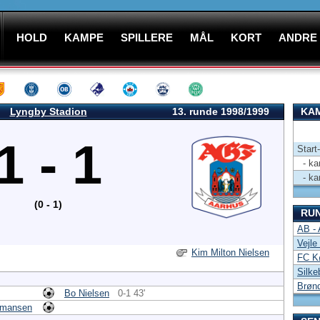
HOLD
KAMPE
SPILLERE
MÅL
KORT
ANDRE
Lyngby Stadion
13. runde 1998/1999
KAM
1 - 1
Start
- kam
- kam
(0 - 1)
RU
AB -
Vejle
Kim Milton Nielsen
FC K
Silke
Brønd
Bo Nielsen
0-1 43'
rmansen