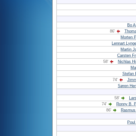
Bo A
86'
Thoma
Morten 
Lennart Lyng
Martin 
Carsten F
58'
Nichlas H
Mar
Stefan 
74'
Jimm
Søren He
58'
Lar
74'
Ronny B. P
86'
Rasmus 
Poul