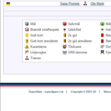
Sepp Piontek
Ole Mørk
Mål
Selvmål
Mål
Brændt straffespark
Udskiftet
Ind
Gult kort
2x gul
Rød
Gult kort annulleret
2x gul annulleret
Rød
Karantæne
Tilskuere
Do
Linjevogter
VAR dommer
Fje
Træner
SuperStats - superligaen i tal
Copyright © 2007-26
Sitem