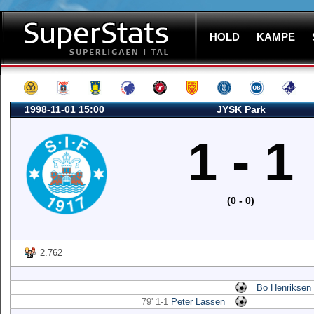
HOLD
KAMPE
1998-11-01 15:00
JYSK Park
1 - 1
(0 - 0)
2.762
Bo Henriksen
79' 1-1
Peter Lassen