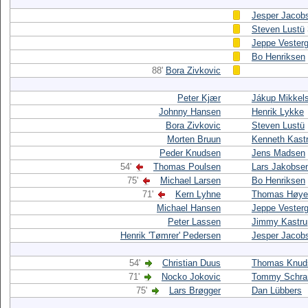
Jesper Jacob
Steven Lustü
Jeppe Vester
Bo Henriksen
88'
Bora Zivkovic
Peter Kjær
Jákup Mikkel
Johnny Hansen
Henrik Lykke
Bora Zivkovic
Steven Lustü
Morten Bruun
Kenneth Kast
Peder Knudsen
Jens Madsen
54'
Thomas Poulsen
Lars Jakobse
75'
Michael Larsen
Bo Henriksen
71'
Kern Lyhne
Thomas Høye
Michael Hansen
Jeppe Vester
Peter Lassen
Jimmy Kastru
Henrik 'Tømrer' Pedersen
Jesper Jacob
54'
Christian Duus
Thomas Knud
71'
Nocko Jokovic
Tommy Schr
75'
Lars Brøgger
Dan Lübbers