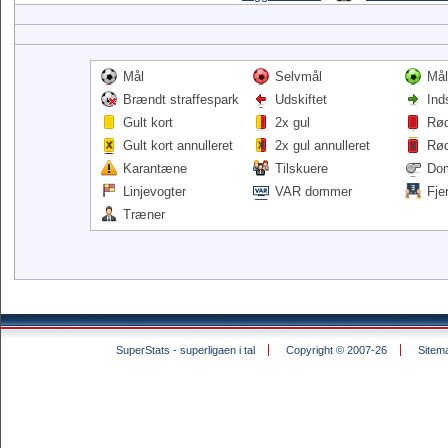
Mål
Selvmål
Mål
Brændt straffespark
Udskiftet
Ind
Gult kort
2x gul
Rød
Gult kort annulleret
2x gul annulleret
Rød
Karantæne
Tilskuere
Do
Linjevogter
VAR dommer
Fje
Træner
SuperStats - superligaen i tal
Copyright © 2007-26
Sitem