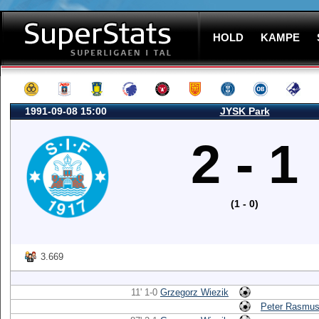
HOLD
KAMPE
1991-09-08 15:00
JYSK Park
2 - 1
(1 - 0)
3.669
11' 1-0
Grzegorz Wiezik
Peter Rasmu