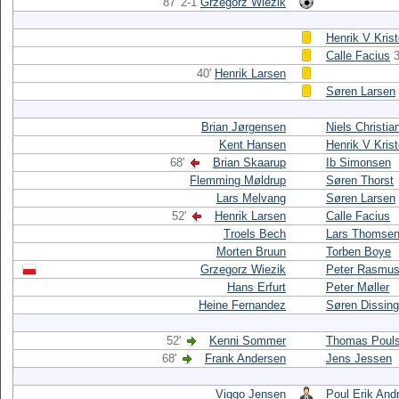
87' 2-1
Grzegorz Wiezik
Henrik V Kris
Calle Facius
3
40'
Henrik Larsen
Søren Larsen
Brian Jørgensen
Niels Christi
Kent Hansen
Henrik V Kris
68'
Brian Skaarup
Ib Simonsen
Flemming Møldrup
Søren Thorst
Lars Melvang
Søren Larsen
52'
Henrik Larsen
Calle Facius
Troels Bech
Lars Thomse
Morten Bruun
Torben Boye
Grzegorz Wiezik
Peter Rasmu
Hans Erfurt
Peter Møller
Heine Fernandez
Søren Dissing
52'
Kenni Sommer
Thomas Poul
68'
Frank Andersen
Jens Jessen
Viggo Jensen
Poul Erik And