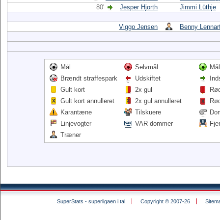
80'
Jesper Hjorth
Jimmi Lüthje
Viggo Jensen
Benny Lennar
Mål
Selvmål
Mål
Brændt straffespark
Udskiftet
Ind
Gult kort
2x gul
Rød
Gult kort annulleret
2x gul annulleret
Rød
Karantæne
Tilskuere
Do
Linjevogter
VAR dommer
Fje
Træner
SuperStats - superligaen i tal
Copyright © 2007-26
Sitem