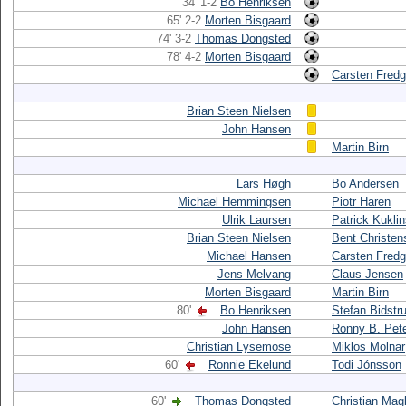
34' 1-2
Bo Henriksen
65' 2-2
Morten Bisgaard
74' 3-2
Thomas Dongsted
78' 4-2
Morten Bisgaard
Carsten Fredg
Brian Steen Nielsen
John Hansen
Martin Birn
Lars Høgh
Bo Andersen
Michael Hemmingsen
Piotr Haren
Ulrik Laursen
Patrick Kuklin
Brian Steen Nielsen
Bent Christen
Michael Hansen
Carsten Fredg
Jens Melvang
Claus Jensen
Morten Bisgaard
Martin Birn
80'
Bo Henriksen
Stefan Bidstr
John Hansen
Ronny B. Pet
Christian Lysemose
Miklos Molnar
60'
Ronnie Ekelund
Todi Jónsson
60'
Thomas Dongsted
Christian Mag