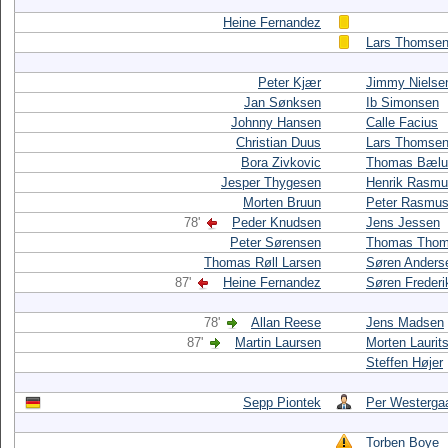
Heine Fernandez
Lars Thomse
Peter Kjær
Jimmy Nielse
Jan Sønksen
Ib Simonsen
Johnny Hansen
Calle Facius
Christian Duus
Lars Thomse
Bora Zivkovic
Thomas Bæl
Jesper Thygesen
Henrik Rasm
Morten Bruun
Peter Rasmu
78'
Peder Knudsen
Jens Jessen
Peter Sørensen
Thomas Thom
Thomas Røll Larsen
Søren Anders
87'
Heine Fernandez
Søren Frederi
78'
Allan Reese
Jens Madsen
87'
Martin Laursen
Morten Laurit
Steffen Højer
Sepp Piontek
Per Westerga
Torben Boye