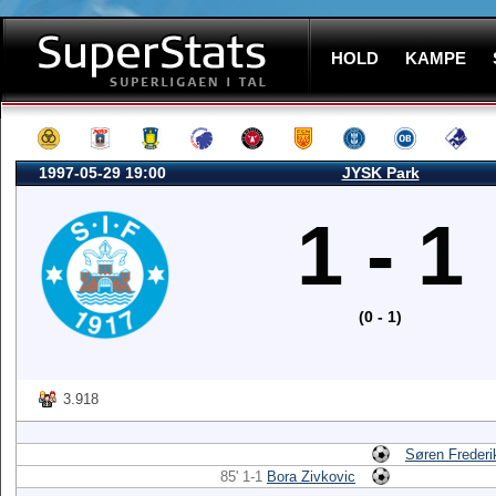
HOLD
KAMPE
1997-05-29 19:00
JYSK Park
1 - 1
(0 - 1)
3.918
Søren Frederi
85' 1-1
Bora Zivkovic