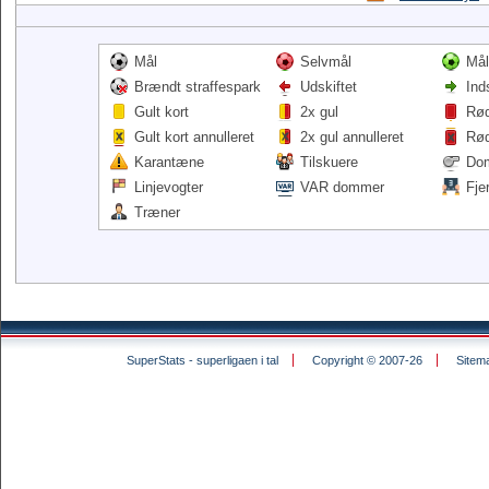
Mål
Selvmål
Mål
Brændt straffespark
Udskiftet
Ind
Gult kort
2x gul
Rød
Gult kort annulleret
2x gul annulleret
Rød
Karantæne
Tilskuere
Do
Linjevogter
VAR dommer
Fje
Træner
SuperStats - superligaen i tal
Copyright © 2007-26
Sitem