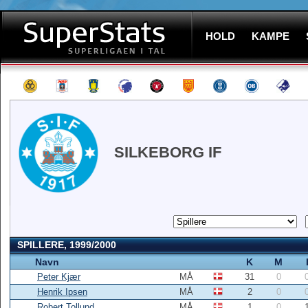
HOLD
KAMPE
SILKEBORG IF
SPILLERE, 1999/2000
Navn
K
M
Peter Kjær
MÅ
31
0
Henrik Ipsen
MÅ
2
0
Robert Tollund
MÅ
1
0