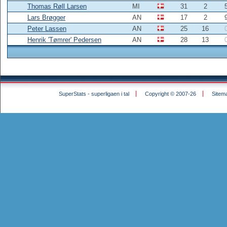
Thomas Røll Larsen
MI
31
2
Lars Brøgger
AN
17
2
Peter Lassen
AN
25
16
Henrik 'Tømrer' Pedersen
AN
28
13
SuperStats - superligaen i tal
Copyright © 2007-26
Sitem