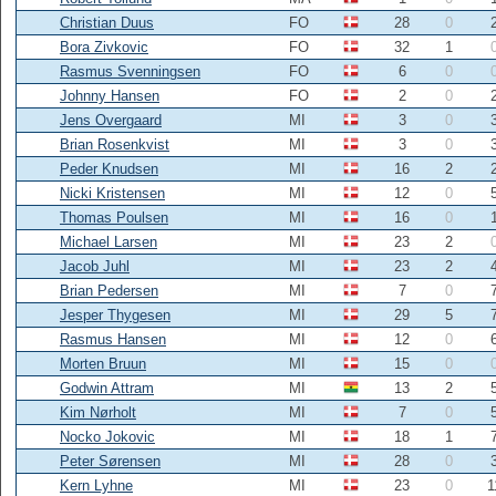
Christian Duus
FO
28
0
Bora Zivkovic
FO
32
1
Rasmus Svenningsen
FO
6
0
Johnny Hansen
FO
2
0
Jens Overgaard
MI
3
0
Brian Rosenkvist
MI
3
0
Peder Knudsen
MI
16
2
Nicki Kristensen
MI
12
0
Thomas Poulsen
MI
16
0
Michael Larsen
MI
23
2
Jacob Juhl
MI
23
2
Brian Pedersen
MI
7
0
Jesper Thygesen
MI
29
5
Rasmus Hansen
MI
12
0
Morten Bruun
MI
15
0
Godwin Attram
MI
13
2
Kim Nørholt
MI
7
0
Nocko Jokovic
MI
18
1
Peter Sørensen
MI
28
0
Kern Lyhne
MI
23
0
1