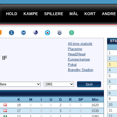
HOLD
KAMPE
SPILLERE
MÅL
KORT
ANDRE
STI
All-time statistik
Placering
1.
Head2Head
IF
2.
Europa-kampe
3.
Pokal
Brøndby Stadion
4.
5.
6.
7.
8.
9.
K
M
I
U
G
R
SP
Min
10.
18
0
0
0
2
0
0
1620
11.
17
0
0
0
3
0
0
1530
12.
12
1
0
0
1
0
0
1080