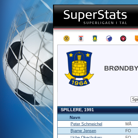
BRØNDBY 
SPILLERE, 1991
Navn
Peter Schmeichel
MÅ
Bjarne Jensen
FO
Uche Okechukwu
FO