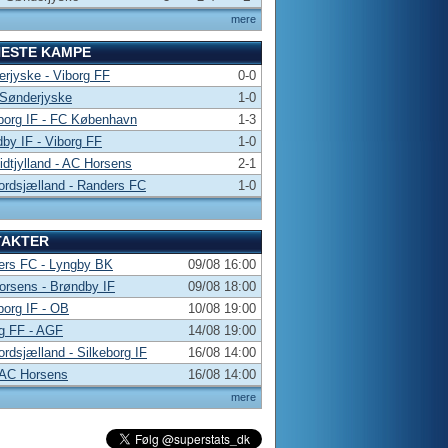
mere
NESTE KAMPE
rjyske - Viborg FF
0-0
 Sønderjyske
1-0
borg IF - FC København
1-3
by IF - Viborg FF
1-0
dtjylland - AC Horsens
2-1
rdsjælland - Randers FC
1-0
TAKTER
ers FC - Lyngby BK
09/08 16:00
rsens - Brøndby IF
09/08 18:00
borg IF - OB
10/08 19:00
g FF - AGF
14/08 19:00
rdsjælland - Silkeborg IF
16/08 14:00
 AC Horsens
16/08 14:00
mere