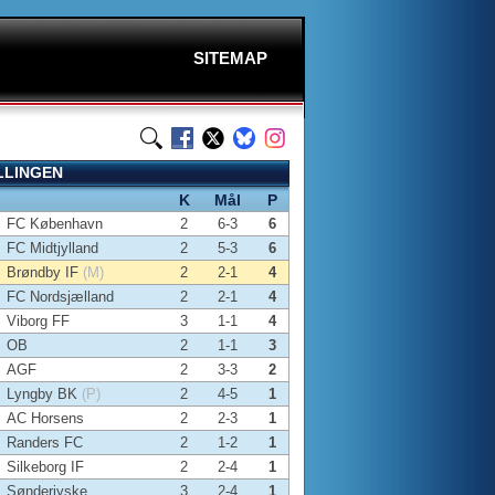
SITEMAP
LLINGEN
K
Mål
P
FC København
2
6-3
6
FC Midtjylland
2
5-3
6
Brøndby IF
(M)
2
2-1
4
FC Nordsjælland
2
2-1
4
Viborg FF
3
1-1
4
OB
2
1-1
3
AGF
2
3-3
2
Lyngby BK
(P)
2
4-5
1
AC Horsens
2
2-3
1
Randers FC
2
1-2
1
Silkeborg IF
2
2-4
1
Sønderjyske
3
2-4
1