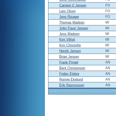
Carsten V Jensen
FO
Lars Olsen
FO
Jens Risager
FO
Thomas Madsen
MI
John 'Faxe' Jensen
MI
Jens Madsen
MI
Kim Vilfort
MI
Kim Christofte
MI
Henrik Jensen
MI
Brian Jensen
MI
Frank Pingel
AN
Bent Christensen
AN
Friday Elahor
AN
Ronnie Ekelund
AN
Erik Rasmussen
AN