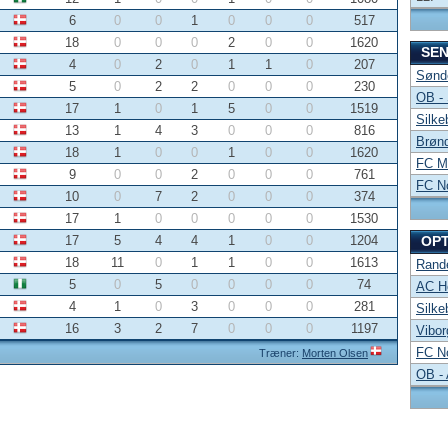
6
0
0
1
0
0
0
517
18
0
0
0
2
0
0
1620
SE
4
0
2
0
1
1
0
207
Sønde
5
0
2
2
0
0
0
230
OB -
17
1
0
1
5
0
0
1519
Silke
13
1
4
3
0
0
0
816
Brønd
18
1
0
0
1
0
0
1620
FC Mi
9
0
0
2
0
0
0
761
FC No
10
0
7
2
0
0
0
374
17
1
0
0
0
0
0
1530
17
5
4
4
1
0
0
1204
OP
18
11
0
1
1
0
0
1613
Rand
5
0
5
0
0
0
0
74
AC Ho
4
1
0
3
0
0
0
281
Silke
16
3
2
7
0
0
0
1197
Vibor
FC No
Træner:
Morten Olsen
OB -