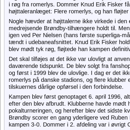
i røg fra romerlys. Dommer Knud Erik Fisker får
højttaleranlæget: Flere romerlys, og han fløjte
Nogle hævder at højttalerne ikke virkede i den
medrejsende Brøndby-tilhængere holdt til. Me
igen ved Per Nielsen (hans første superliga-mål)
tændt i udebaneafsnittet. Knud Erik Fisker hol
blev mødt tyk røg, fløjtede han kampen definitiv
Det skal tilføjes at det ikke var ulovligt at anv
daværende tidspunkt. De blev solgt fra fanshop
og først i 1999 blev de ulovlige. I dag er det ik
romerlys på danske stadions, og flere klubber 
tilskuernes dårlige opførsel i den forbindelse.
Kampen blev først genoptaget 6. april 1996, al
efter den blev afbrudt. Klubberne havde mødt 
pokalturneringen, og herefter blev det sidste kv
Brøndby scorer en gang yderligere ved Ruben 
kampen 3-0. Dommer i 2. afdeling var i øvrigt 