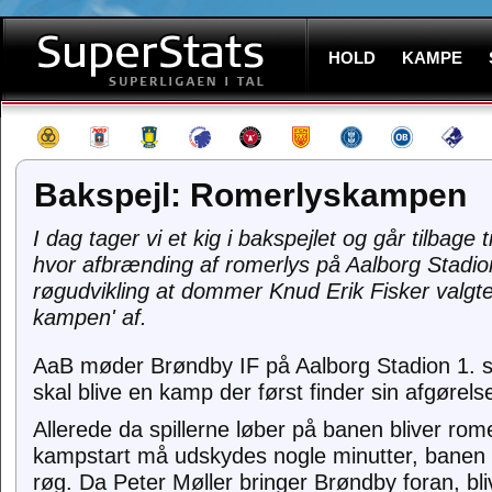
HOLD
KAMPE
Bakspejl: Romerlyskampen
I dag tager vi et kig i bakspejlet og går tilbag
hvor afbrænding af romerlys på Aalborg Stadi
røgudvikling at dommer Knud Erik Fisker valgte 
kampen' af.
AaB møder Brøndby IF på Aalborg Stadion 1. 
skal blive en kamp der først finder sin afgørelse i
Allerede da spillerne løber på banen bliver rom
kampstart må udskydes nogle minutter, banen e
røg. Da Peter Møller bringer Brøndby foran, bli