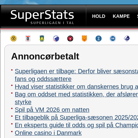
HOLD
KAMPE
Annoncørbetalt
Superligaen er tilbage: Derfor bliver sæsonst
fans og oddssættere
Hvad viser statistikker om danskernes brug a
Bag om oddset med statistikken, der afsløre
styrke
Spil på VM 2026 om natten
Et tilbageblik på Superliga-sæsonen 2025/20
En eksperts guide til odds og spil på Champ
Online casino i Danmark