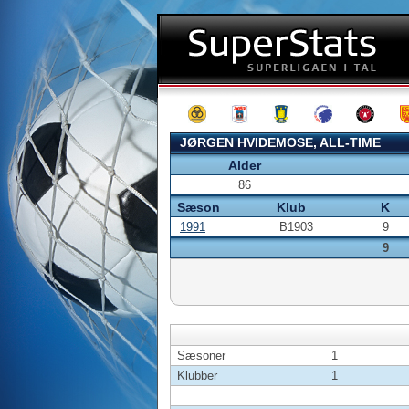
JØRGEN HVIDEMOSE, ALL-TIME
Alder
86
Sæson
Klub
K
1991
B1903
9
9
Sæsoner
1
Klubber
1