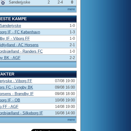
Sønderjyske
2
2-4
0
mere
NESTE KAMPE
 Sønderjyske
1-0
borg IF - FC København
1-3
by IF - Viborg FF
1-0
dtjylland - AC Horsens
2-1
rdsjælland - Randers FC
1-0
by BK - AGF
2-2
TAKTER
rjyske - Viborg FF
07/08 19:00
ers FC - Lyngby BK
09/08 16:00
rsens - Brøndby IF
09/08 18:00
borg IF - OB
10/08 19:00
g FF - AGF
14/08 19:00
rdsjælland - Silkeborg IF
16/08 14:00
mere