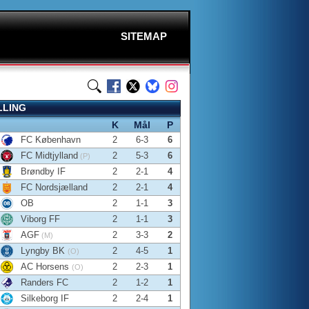
SITEMAP
LLING
K
Mål
P
FC København
2
6-3
6
FC Midtjylland
2
5-3
6
(P)
Brøndby IF
2
2-1
4
FC Nordsjælland
2
2-1
4
OB
2
1-1
3
Viborg FF
2
1-1
3
AGF
2
3-3
2
(M)
Lyngby BK
2
4-5
1
(O)
AC Horsens
2
2-3
1
(O)
Randers FC
2
1-2
1
Silkeborg IF
2
2-4
1