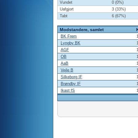
Vundet
0 (0%)
Uafgjort
3 (33%)
Tabt
6 (67%)
Modstandere, samlet
BK Frem
Lyngby BK
AGF
OB
AaB
Vejle B
Silkeborg IF
Brøndby IF
Ikast fS