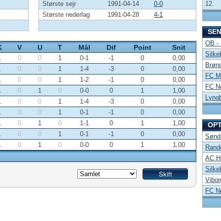
Største sejr
1991-04-14
0-0
12.
Største nederlag
1991-04-28
4-1
SE
OB -
K
V
U
T
Mål
Dif
Point
Snit
Silke
1
0
0
1
0-1
-1
0
0,00
Brønd
1
0
0
1
1-4
-3
0
0,00
FC Mi
1
0
0
1
1-2
-1
0
0,00
FC No
1
0
1
0
0-0
0
1
1,00
Lyng
1
0
0
1
1-4
-3
0
0,00
1
0
0
1
0-1
-1
0
0,00
1
0
1
0
1-1
0
1
1,00
OP
1
0
0
1
0-1
-1
0
0,00
Sønde
1
0
1
0
0-0
0
1
1,00
Rand
AC Ho
Silke
Vibor
FC No