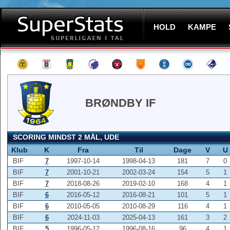
HOLD
KAMPE
BRØNDBY IF
SCORING MINDST 2 MÅL, UDE
Klub
K
Fra
Til
Dage
V
U
BIF
7
1997-10-14
1998-04-13
181
7
0
BIF
7
2001-10-21
2002-03-24
154
5
1
BIF
7
2018-08-26
2019-02-10
168
4
1
BIF
6
2016-05-12
2016-08-21
101
5
1
BIF
6
2010-05-05
2010-08-29
116
4
1
BIF
6
2024-11-03
2025-04-13
161
3
2
BIF
5
1996-05-12
1996-08-16
96
4
1