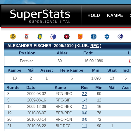
HOLD
KAMPE
ALEXANDER FISCHER, 2009/2010 (KLUB:
RFC
)
Position
Alder
Født
L
Forsvar
39
16.09.1986
Kampe
Mål
Assist
Hele kampe
Min
Start
Ind
18
2
1
6
1.093
13
5
Runde
Dato
Kamp
Res
Min
Mål
Assi
3
2009-08-02
FCN-RFC
2-2
90
5
2009-08-16
RFC-BIF
1-3
12
18
2009-12-06
RFC-HBK
2-1
16
19
2010-03-07
EFB-RFC
0-0
78
20
2010-03-14
RFC-FCN
0-0
72
21
2010-03-22
BIF-RFC
1-1
90
1