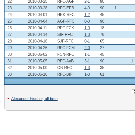
22
2010-03-25
RFC-AGF
2-1
90
23
2010-03-28
RFC-EFB
4-0
90
1
24
2010-04-01
HBK-RFC
1-2
45
25
2010-04-04
AGF-RFC
0-0
90
26
2010-04-11
RFC-FCK
1-0
18
27
2010-04-14
SIF-RFC
1-3
79
28
2010-04-18
SJF-RFC
0-1
65
29
2010-04-26
RFC-FCM
2-0
27
30
2010-05-02
FCN-RFC
1-1
45
31
2010-05-05
RFC-AaB
3-1
90
1
32
2010-05-09
OB-RFC
1-3
35
33
2010-05-16
RFC-BIF
1-3
61
Alexander Fischer, all-time