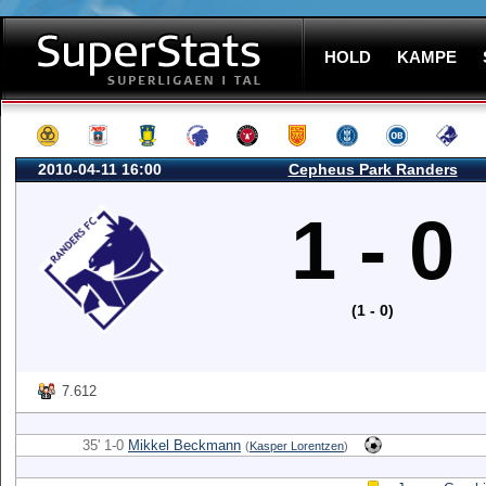
HOLD
KAMPE
2010-04-11 16:00
Cepheus Park Randers
1 - 0
(1 - 0)
7.612
35' 1-0
Mikkel Beckmann
(
Kasper Lorentzen
)