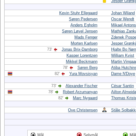
Jesper Grønk
Kevin Stuhr Ellegaard
Johan Wiland
Søren Pedersen
Oscar Wendt
Anders Egholm
Mikael Anton
Søren Løvel Jensen
Mathias Zank
Mads Fenger
Zdenek Posp
Morten Karlsen
Jesper Grønk
73'
Jonas Brix-Damborg
Hjalte Bo Nør
Kasper Lorentzen
William Kvist
Mikkel Beckmann
Martin Vingaa
78'
Søren Berg
Atiba Hutchin
82'
Yura Movsisyan
Dame N'Doye
73'
Alexander Fischer
César Santin
78'
Robert Arzumanyan
Ailton Almeid
82'
Marc Nygaard
Thomas Krist
Ove Christensen
Ståle Solbak
Mål
Selvmål
Mål