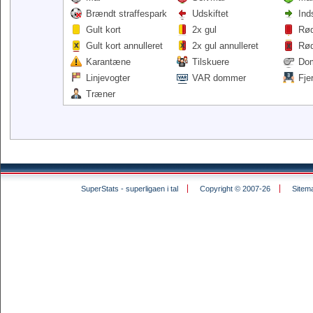
Brændt straffespark
Udskiftet
Ind
Gult kort
2x gul
Rød
Gult kort annulleret
2x gul annulleret
Rød
Karantæne
Tilskuere
Do
Linjevogter
VAR dommer
Fje
Træner
SuperStats - superligaen i tal
Copyright © 2007-26
Sitem