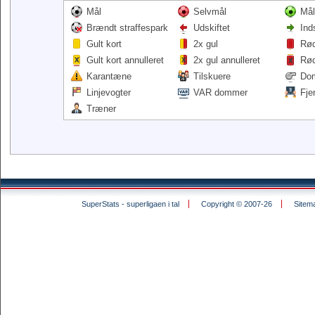
Mål
Selvmål
Mål
Brændt straffespark
Udskiftet
Ind
Gult kort
2x gul
Rød
Gult kort annulleret
2x gul annulleret
Rød
Karantæne
Tilskuere
Do
Linjevogter
VAR dommer
Fje
Træner
SuperStats - superligaen i tal
Copyright © 2007-26
Sitem