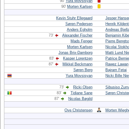
90'
Yura Movsisyan
90'
Morten Karlsen
Kevin Stuhr Ellegaard
Jesper Hanse
Søren Pedersen
Henrik Kildent
Anders Egholm
Andreas Bjell
73'
Alexander Fischer
Benjamin Kib
Mads Fenger
Pierre Bengts
Morten Karlsen
Nicolai Stokh
Jonas Brix-Damborg
Matti Lund Ni
83'
Kasper Lorentzen
Patrice Bernie
87'
Mikkel Beckmann
Rawez Lawan
Søren Berg
Bajram Fetai
Yura Movsisyan
Nicki Bille Ni
73'
Ricki Olsen
Sibusiso Zum
83'
Tidiane Sane
Søren Christ
87'
Nicolas Bøgild
Ove Christensen
Morten Wiegh