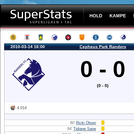
HOLD
KAMPE
2010-03-14 16:00
Cepheus Park Randers
0 - 0
(0 - 0)
4.014
80'
Ricki Olsen
84'
Tidiane Sane