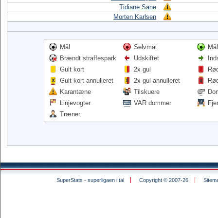
Tidiane Sane
Morten Karlsen
Mål
Selvmål
Mål
Brændt straffespark
Udskiftet
Ind
Gult kort
2x gul
Rød
Gult kort annulleret
2x gul annulleret
Rød
Karantæne
Tilskuere
Do
Linjevogter
VAR dommer
Fje
Træner
SuperStats - superligaen i tal
Copyright © 2007-26
Sitem