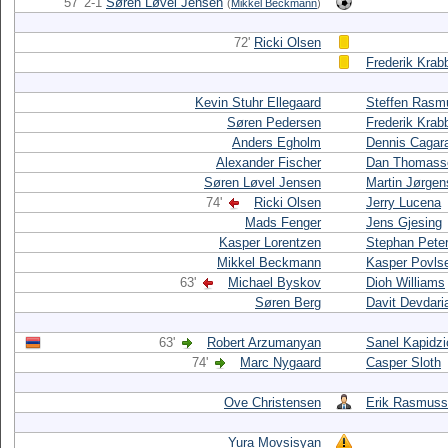
57' 2-1
Søren Løvel Jensen
(
Mikkel Beckmann
)
72'
Ricki Olsen
Frederik Krab
Kevin Stuhr Ellegaard
Steffen Rasm
Søren Pedersen
Frederik Krab
Anders Egholm
Dennis Cagar
Alexander Fischer
Dan Thomass
Søren Løvel Jensen
Martin Jørge
74'
Ricki Olsen
Jerry Lucena
Mads Fenger
Jens Gjesing
Kasper Lorentzen
Stephan Pete
Mikkel Beckmann
Kasper Povls
63'
Michael Byskov
Dioh Williams
Søren Berg
Davit Devdari
63'
Robert Arzumanyan
Sanel Kapidzi
74'
Marc Nygaard
Casper Sloth
Ove Christensen
Erik Rasmus
Yura Movsisyan