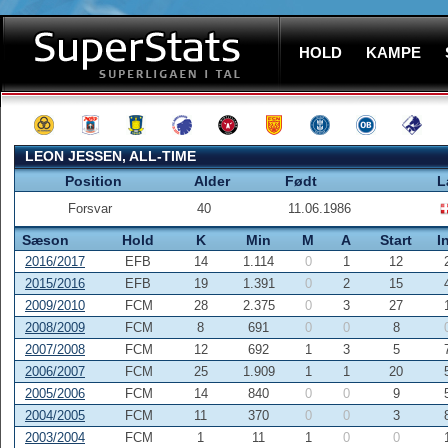
HOLD
KAMPE
LEON JESSEN, ALL-TIME
Position
Alder
Født
L
Forsvar
40
11.06.1986
Sæson
Hold
K
Min
M
A
Start
I
2016/2017
EFB
14
1.114
0
1
12
2015/2016
EFB
19
1.391
0
2
15
2009/2010
FCM
28
2.375
0
3
27
2008/2009
FCM
8
691
0
0
8
2007/2008
FCM
12
692
1
3
5
2006/2007
FCM
25
1.909
1
1
20
2005/2006
FCM
14
840
0
0
9
2004/2005
FCM
11
370
0
0
3
2003/2004
FCM
1
11
1
0
0