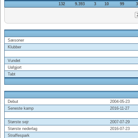
132
9.393
3
10
99
3
Sæsoner
Klubber
Vundet
Uafgjort
Tabt
Debut
2004-05-23
Seneste kamp
2016-11-27
Største sejr
2007-07-29
Største nederlag
2016-07-23
Straffespark