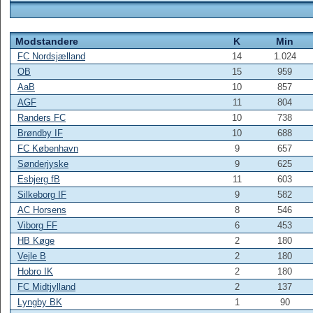
Modstandere
K
Min
FC Nordsjælland
14
1.024
OB
15
959
AaB
10
857
AGF
11
804
Randers FC
10
738
Brøndby IF
10
688
FC København
9
657
Sønderjyske
9
625
Esbjerg fB
11
603
Silkeborg IF
9
582
AC Horsens
8
546
Viborg FF
6
453
HB Køge
2
180
Vejle B
2
180
Hobro IK
2
180
FC Midtjylland
2
137
Lyngby BK
1
90