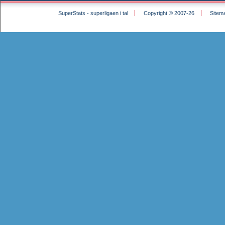
SuperStats - superligaen i tal
Copyright © 2007-26
Sitem