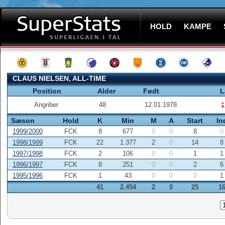
HOLD
KAMPE
CLAUS NIELSEN, ALL-TIME
Position
Alder
Født
L
Angriber
48
12.01.1978
Sæson
Hold
K
Min
M
A
Start
In
1999/2000
FCK
8
677
0
0
8
0
1998/1999
FCK
22
1.377
2
0
14
8
1997/1998
FCK
2
106
0
0
1
1
1996/1997
FCK
8
251
0
0
2
6
1995/1996
FCK
1
43
0
0
0
1
41
2.454
2
0
25
1