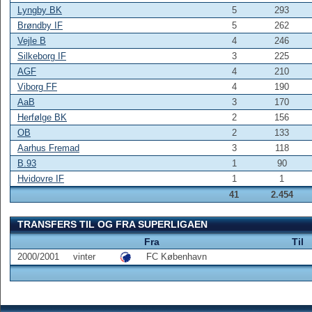
Lyngby BK
5
293
Brøndby IF
5
262
Vejle B
4
246
Silkeborg IF
3
225
AGF
4
210
Viborg FF
4
190
AaB
3
170
Herfølge BK
2
156
OB
2
133
Aarhus Fremad
3
118
B.93
1
90
Hvidovre IF
1
1
41
2.454
TRANSFERS TIL OG FRA SUPERLIGAEN
Fra
Til
2000/2001
vinter
FC København