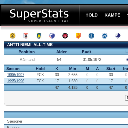
HOLD
KAMPE
ANTTI NIEMI, ALL-TIME
Position
Alder
Født
L
Målmand
54
31.05.1972
Sæson
Hold
K
Min
M
A
Start
In
1996/1997
FCK
30
2.655
0
0
30
0
1995/1996
FCK
17
1.530
0
0
17
0
47
4.185
0
0
47
0
Sæsoner
Klubber