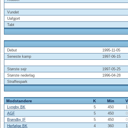
Vundet
Uafgjort
Tabt
Debut
1995-11-05
Seneste kamp
1997-06-15
Største sejr
1997-05-25
Største nederlag
1996-04-28
Straffespark
Modstandere
K
Min
V
Lyngby BK
5
450
1
AGF
5
450
0
Brøndby IF
5
450
0
Herfølge BK
4
360
1