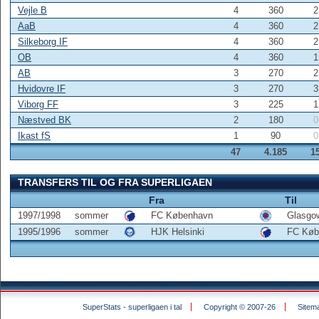
Vejle B
4
360
2
AaB
4
360
2
Silkeborg IF
4
360
2
OB
4
360
1
AB
3
270
2
Hvidovre IF
3
270
3
Viborg FF
3
225
1
Næstved BK
2
180
0
Ikast fS
1
90
0
47
4.185
1
TRANSFERS TIL OG FRA SUPERLIGAEN
Fra
Til
1997/1998
sommer
FC København
Glasgo
1995/1996
sommer
HJK Helsinki
FC Køb
SuperStats - superligaen i tal
Copyright © 2007-26
Sitem