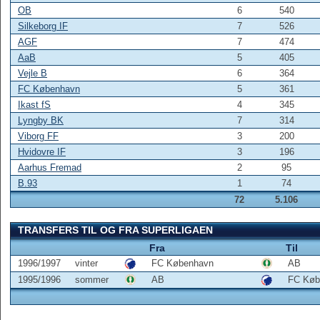
OB
6
540
Silkeborg IF
7
526
AGF
7
474
AaB
5
405
Vejle B
6
364
FC København
5
361
Ikast fS
4
345
Lyngby BK
7
314
Viborg FF
3
200
Hvidovre IF
3
196
Aarhus Fremad
2
95
B.93
1
74
72
5.106
TRANSFERS TIL OG FRA SUPERLIGAEN
Fra
Til
1996/1997
vinter
FC København
AB
1995/1996
sommer
AB
FC Køb