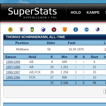
HOLD
KAMPE
THOMAS SCHØNNEMANN, ALL-TIME
Position
Alder
Født
L
Midtbane
56
16.04.1970
Sæson
Hold
K
Min
M
A
Start
I
1998/1999
AB
9
688
0
0
9
1997/1998
AB
18
1.261
0
0
15
1996/1997
AB,FCK
28
2.259
1
0
25
1995/1996
FCK
17
898
0
0
10
72
5.106
1
0
59