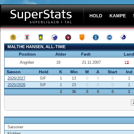
HOLD
KAMPE
MALTHE HANSEN, ALL-TIME
Position
Alder
Født
Lan
Angriber
18
21.11.2007
Sæson
Hold
K
Min
M
A
Start
Ind
2026/2027
SIF
1
13
0
0
0
1
2025/2026
SIF
1
23
0
0
0
1
2
36
0
0
0
2
Sæsoner
Klubber