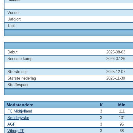
Vundet
Uafgjort
Tabt
Debut
2025-08-03
Seneste kamp
2026-07-26
Største sejr
2025-12-07
Største nederlag
2025-11-30
Straffespark
Modstandere
K
Min
FC Midtjylland
3
111
Sønderjyske
3
101
AGF
3
95
Viborg FF
3
68