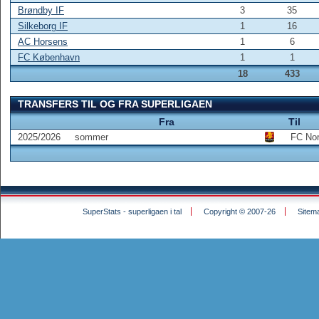
Brøndby IF
3
35
Silkeborg IF
1
16
AC Horsens
1
6
FC København
1
1
18
433
TRANSFERS TIL OG FRA SUPERLIGAEN
Fra
Til
2025/2026
sommer
FC Nor
SuperStats - superligaen i tal
Copyright © 2007-26
Sitem