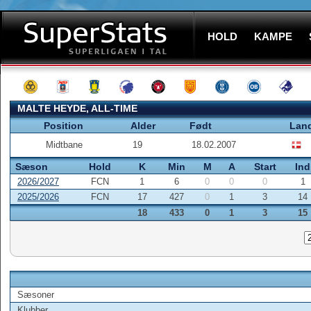
HOLD
KAMPE
MALTE HEYDE, ALL-TIME
Position
Alder
Født
Lan
Midtbane
19
18.02.2007
Sæson
Hold
K
Min
M
A
Start
Ind
2026/2027
FCN
1
6
0
0
0
1
2025/2026
FCN
17
427
0
1
3
14
18
433
0
1
3
15
Sæsoner
Klubber