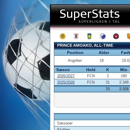
PRINCE AMOAKO, ALL-TIME
Position
Alder
Fød
Angriber
19
19.0
Sæson
Hold
K
Min
2026/2027
FCN
2
180
2025/2026
FCN
31
2.348
33
2.528
Sæsoner
Klubber