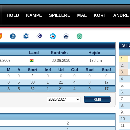
HOLD
KAMPE
SPILLERE
MÅL
KORT
ANDRE
STI
t
Land
Kontrakt
Højde
1.
2.2007
30.06.2030
178 cm
2.
M
A
Start
Ind
Ud
Gul
Rød
Straf
3.
0
0
2
0
0
0
0
0
4.
8
5
30
1
21
4
0
17
5.
8
5
32
1
21
4
0
17
6.
7.
8.
9.
10.
2
11.
1