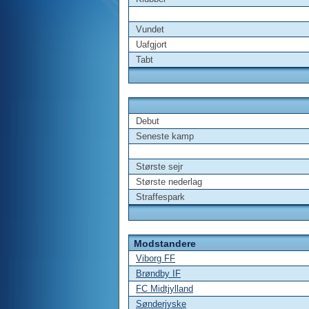
Vundet
Uafgjort
Tabt
Debut
Seneste kamp
Største sejr
Største nederlag
Straffespark
Modstandere
Viborg FF
Brøndby IF
FC Midtjylland
Sønderjyske