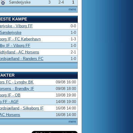
Sønderjyske
3
2-4
1
mere
NESTE KAMPE
rjyske - Viborg FF
0-0
 Sønderjyske
1-0
borg IF - FC København
1-3
by IF - Viborg FF
1-0
dtjylland - AC Horsens
2-1
rdsjælland - Randers FC
1-0
TAKTER
ers FC - Lyngby BK
09/08 16:00
rsens - Brøndby IF
09/08 18:00
borg IF - OB
10/08 19:00
g FF - AGF
14/08 19:00
rdsjælland - Silkeborg IF
16/08 14:00
 AC Horsens
16/08 14:00
mere