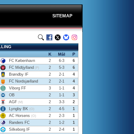
SITEMAP
LLING
K
Mål
P
FC København
2
6-3
6
FC Midtjylland
2
5-3
6
(P)
Brøndby IF
2
2-1
4
FC Nordsjælland
2
2-1
4
Viborg FF
3
1-1
4
OB
2
1-1
3
AGF
2
3-3
2
(M)
Lyngby BK
2
4-5
1
(O)
AC Horsens
2
2-3
1
(O)
Randers FC
2
1-2
1
Silkeborg IF
2
2-4
1