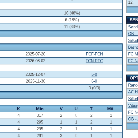
12.
16 (48%)
SE
6 (18%)
11 (33%)
Sønde
OB -
Silke
Brønd
2025-07-20
FCF-FCN
FC Mi
2026-08-02
FCN-RFC
FC No
2025-12-07
5-0
OP
2025-11-30
6-0
Rand
0 (0/0)
AC Ho
Silke
Vibor
K
Min
V
U
T
Mål
FC No
4
317
2
0
2
1
OB -
4
295
1
1
2
1
4
295
2
1
1
1
4
291
3
0
1
1