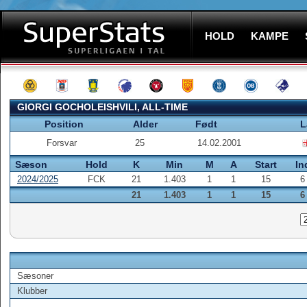
HOLD
KAMPE
GIORGI GOCHOLEISHVILI, ALL-TIME
Position
Alder
Født
L
Forsvar
25
14.02.2001
Sæson
Hold
K
Min
M
A
Start
In
2024/2025
FCK
21
1.403
1
1
15
6
21
1.403
1
1
15
6
Sæsoner
Klubber