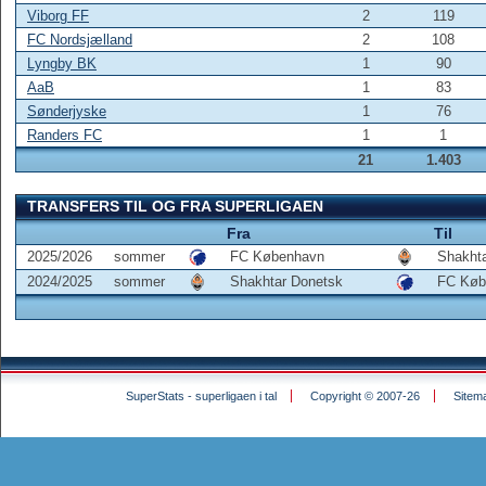
Viborg FF
2
119
FC Nordsjælland
2
108
Lyngby BK
1
90
AaB
1
83
Sønderjyske
1
76
Randers FC
1
1
21
1.403
TRANSFERS TIL OG FRA SUPERLIGAEN
Fra
Til
2025/2026
sommer
FC København
Shakht
2024/2025
sommer
Shakhtar Donetsk
FC Køb
SuperStats - superligaen i tal
Copyright © 2007-26
Sitem