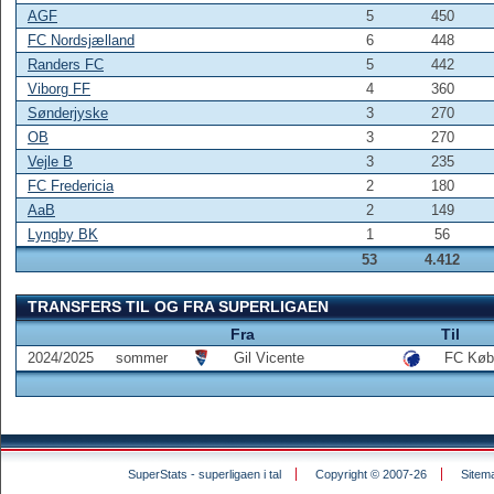
AGF
5
450
FC Nordsjælland
6
448
Randers FC
5
442
Viborg FF
4
360
Sønderjyske
3
270
OB
3
270
Vejle B
3
235
FC Fredericia
2
180
AaB
2
149
Lyngby BK
1
56
53
4.412
TRANSFERS TIL OG FRA SUPERLIGAEN
Fra
Til
2024/2025
sommer
Gil Vicente
FC Køb
SuperStats - superligaen i tal
Copyright © 2007-26
Sitem