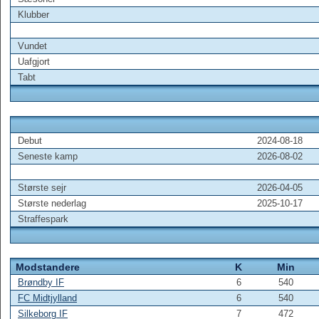
Klubber
Vundet
Uafgjort
Tabt
Debut
2024-08-18
Seneste kamp
2026-08-02
Største sejr
2026-04-05
Største nederlag
2025-10-17
Straffespark
Modstandere
K
Min
Brøndby IF
6
540
FC Midtjylland
6
540
Silkeborg IF
7
472