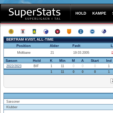
HOLD
KAMPE
BERTRAM KVIST, ALL-TIME
Position
Alder
Født
L
Midtbane
21
19.03.2005
Sæson
Hold
K
Min
M
A
Start
Ind
2022/2023
BIF
1
11
0
0
0
1
1
11
0
0
0
1
Sæsoner
Klubber