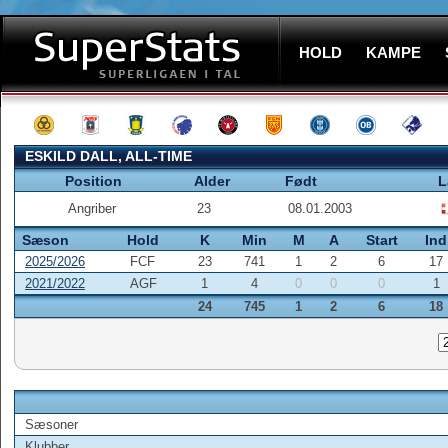
HOLD
KAMPE
ESKILD DALL, ALL-TIME
Position
Alder
Født
L
Angriber
23
08.01.2003
Sæson
Hold
K
Min
M
A
Start
Ind
2025/2026
FCF
23
741
1
2
6
17
2021/2022
AGF
1
4
0
0
0
1
24
745
1
2
6
18
Sæsoner
Klubber