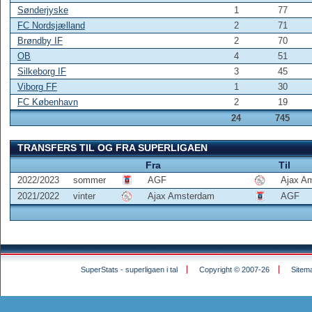
Sønderjyske
1
77
FC Nordsjælland
2
71
Brøndby IF
2
70
OB
4
51
Silkeborg IF
3
45
Viborg FF
1
30
FC København
2
19
24
745
TRANSFERS TIL OG FRA SUPERLIGAEN
Fra
Til
2022/2023
sommer
AGF
Ajax A
2021/2022
vinter
Ajax Amsterdam
AGF
SuperStats - superligaen i tal
Copyright © 2007-26
Sitem