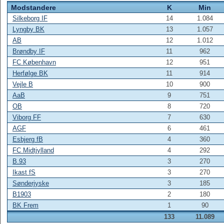
Modstandere
K
Min
Silkeborg IF
14
1.084
Lyngby BK
13
1.057
AB
12
1.012
Brøndby IF
11
962
FC København
12
951
Herfølge BK
11
914
Vejle B
10
900
AaB
9
751
OB
8
720
Viborg FF
7
630
AGF
6
461
Esbjerg fB
4
360
FC Midtjylland
4
292
B.93
3
270
Ikast fS
3
270
Sønderjyske
3
185
B1903
2
180
BK Frem
1
90
133
11.089