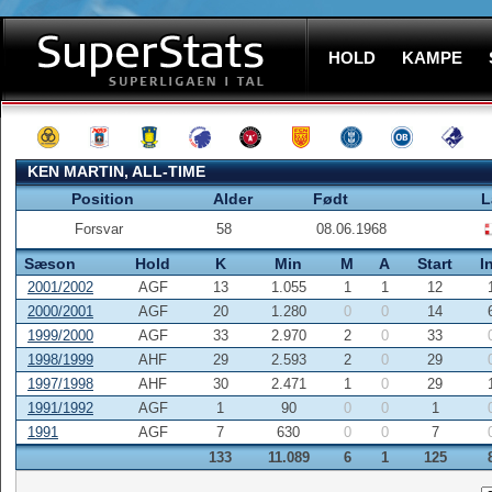
HOLD
KAMPE
KEN MARTIN, ALL-TIME
Position
Alder
Født
L
Forsvar
58
08.06.1968
Sæson
Hold
K
Min
M
A
Start
I
2001/2002
AGF
13
1.055
1
1
12
2000/2001
AGF
20
1.280
0
0
14
1999/2000
AGF
33
2.970
2
0
33
1998/1999
AHF
29
2.593
2
0
29
1997/1998
AHF
30
2.471
1
0
29
1991/1992
AGF
1
90
0
0
1
1991
AGF
7
630
0
0
7
133
11.089
6
1
125