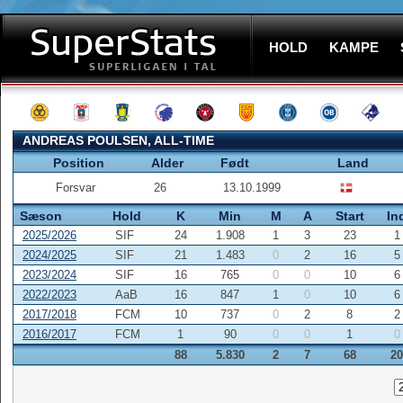
HOLD
KAMPE
ANDREAS POULSEN, ALL-TIME
Position
Alder
Født
Land
Forsvar
26
13.10.1999
Sæson
Hold
K
Min
M
A
Start
In
2025/2026
SIF
24
1.908
1
3
23
1
2024/2025
SIF
21
1.483
0
2
16
5
2023/2024
SIF
16
765
0
0
10
6
2022/2023
AaB
16
847
1
0
10
6
2017/2018
FCM
10
737
0
2
8
2
2016/2017
FCM
1
90
0
0
1
0
88
5.830
2
7
68
20