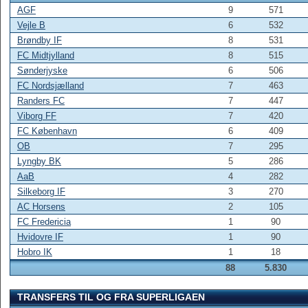
AGF
9
571
Vejle B
6
532
Brøndby IF
8
531
FC Midtjylland
8
515
Sønderjyske
6
506
FC Nordsjælland
7
463
Randers FC
7
447
Viborg FF
7
420
FC København
6
409
OB
7
295
Lyngby BK
5
286
AaB
4
282
Silkeborg IF
3
270
AC Horsens
2
105
FC Fredericia
1
90
Hvidovre IF
1
90
Hobro IK
1
18
88
5.830
TRANSFERS TIL OG FRA SUPERLIGAEN