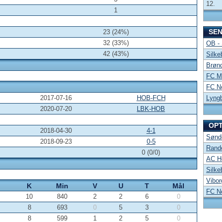
12.
1
SE
23 (24%)
32 (33%)
OB -
42 (43%)
Silke
Brønd
FC Mi
FC No
2017-07-16
HOB-FCH
Lyng
2020-07-20
LBK-HOB
OP
2018-04-30
4-1
Sønde
2018-09-23
0-5
Rand
0 (0/0)
AC Ho
Silke
Vibor
K
Min
V
U
T
Mål
FC No
10
840
2
2
6
0
8
693
0
5
3
0
8
599
1
2
5
0