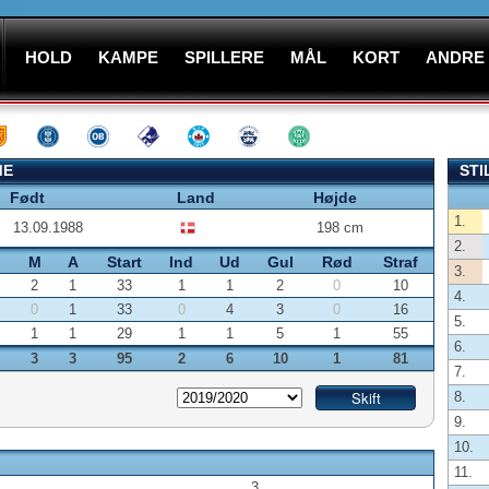
HOLD
KAMPE
SPILLERE
MÅL
KORT
ANDRE
ME
STI
Født
Land
Højde
1.
13.09.1988
198 cm
2.
M
A
Start
Ind
Ud
Gul
Rød
Straf
3.
2
1
33
1
1
2
0
10
4.
0
1
33
0
4
3
0
16
5.
1
1
29
1
1
5
1
55
6.
3
3
95
2
6
10
1
81
7.
8.
9.
10.
11.
3