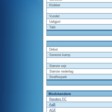
Klubber
Vundet
Uafgjort
Tabt
Debut
Seneste kamp
Største sejr
Største nederlag
Straffespark
Modstandere
Randers FC
AaB
AGF