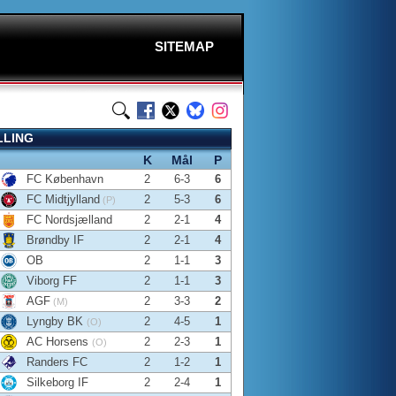
SITEMAP
LLING
K
Mål
P
FC København
2
6-3
6
FC Midtjylland
2
5-3
6
(P)
FC Nordsjælland
2
2-1
4
Brøndby IF
2
2-1
4
OB
2
1-1
3
Viborg FF
2
1-1
3
AGF
2
3-3
2
(M)
Lyngby BK
2
4-5
1
(O)
AC Horsens
2
2-3
1
(O)
Randers FC
2
1-2
1
Silkeborg IF
2
2-4
1