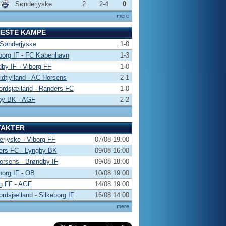
Sønderjyske
2
2-4
0
mere
NESTE KAMPE
 Sønderjyske
1-0
borg IF - FC København
1-3
by IF - Viborg FF
1-0
dtjylland - AC Horsens
2-1
rdsjælland - Randers FC
1-0
by BK - AGF
2-2
TAKTER
rjyske - Viborg FF
07/08 19:00
ers FC - Lyngby BK
09/08 16:00
rsens - Brøndby IF
09/08 18:00
borg IF - OB
10/08 19:00
g FF - AGF
14/08 19:00
rdsjælland - Silkeborg IF
16/08 14:00
mere