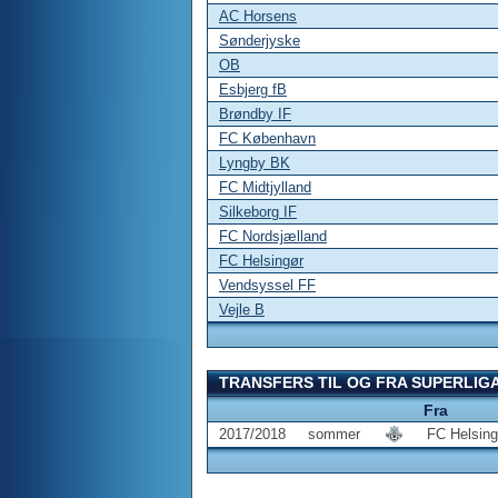
AC Horsens
Sønderjyske
OB
Esbjerg fB
Brøndby IF
FC København
Lyngby BK
FC Midtjylland
Silkeborg IF
FC Nordsjælland
FC Helsingør
Vendsyssel FF
Vejle B
TRANSFERS TIL OG FRA SUPERLIG
Fra
2017/2018
sommer
FC Helsing