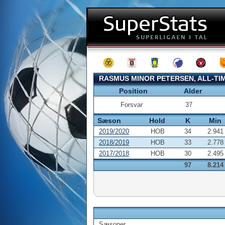
RASMUS MINOR PETERSEN, ALL-TI
Position
Alder
Forsvar
37
Sæson
Hold
K
Min
2019/2020
HOB
34
2.941
2018/2019
HOB
33
2.778
2017/2018
HOB
30
2.495
97
8.214
Sæsoner