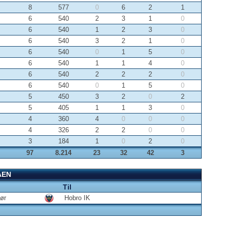
8
577
0
6
2
1
6
540
2
3
1
0
6
540
1
2
3
0
6
540
3
2
1
0
6
540
0
1
5
0
6
540
1
1
4
0
6
540
2
2
2
0
6
540
0
1
5
0
5
450
3
2
0
2
5
405
1
1
3
0
4
360
4
0
0
0
4
326
2
2
0
0
3
184
1
0
2
0
97
8.214
23
32
42
3
AEN
Til
ør
Hobro IK