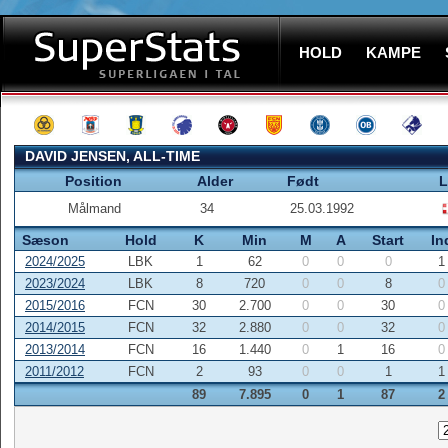
HOLD
KAMPE
DAVID JENSEN, ALL-TIME
Position
Alder
Født
L
Målmand
34
25.03.1992
Sæson
Hold
K
Min
M
A
Start
In
2024/2025
LBK
1
62
0
0
0
1
2023/2024
LBK
8
720
0
0
8
0
2015/2016
FCN
30
2.700
0
0
30
0
2014/2015
FCN
32
2.880
0
0
32
0
2013/2014
FCN
16
1.440
0
1
16
0
2011/2012
FCN
2
93
0
0
1
1
89
7.895
0
1
87
2