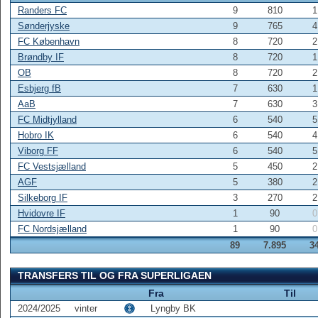
Randers FC
9
810
1
Sønderjyske
9
765
4
FC København
8
720
2
Brøndby IF
8
720
1
OB
8
720
2
Esbjerg fB
7
630
1
AaB
7
630
3
FC Midtjylland
6
540
5
Hobro IK
6
540
4
Viborg FF
6
540
5
FC Vestsjælland
5
450
2
AGF
5
380
2
Silkeborg IF
3
270
2
Hvidovre IF
1
90
0
FC Nordsjælland
1
90
0
89
7.895
3
TRANSFERS TIL OG FRA SUPERLIGAEN
Fra
Til
2024/2025
vinter
Lyngby BK