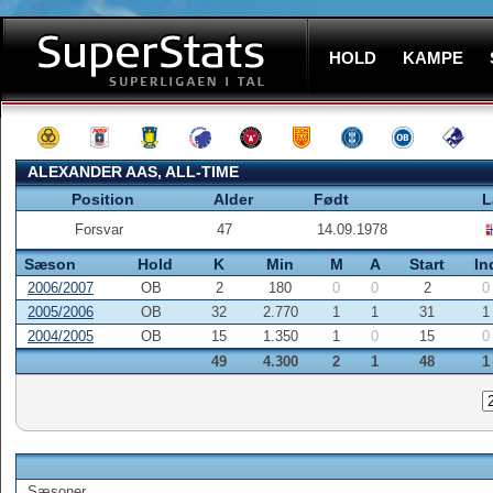
HOLD
KAMPE
ALEXANDER AAS, ALL-TIME
Position
Alder
Født
L
Forsvar
47
14.09.1978
Sæson
Hold
K
Min
M
A
Start
In
2006/2007
OB
2
180
0
0
2
0
2005/2006
OB
32
2.770
1
1
31
1
2004/2005
OB
15
1.350
1
0
15
0
49
4.300
2
1
48
1
Sæsoner