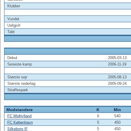
Klubber
Vundet
Uafgjort
Tabt
Debut
2005-03-13
Seneste kamp
2006-11-19
Største sejr
2005-08-13
Største nederlag
2005-09-24
Straffespark
Modstandere
K
Min
FC Midtjylland
6
540
FC København
5
450
Silkeborg IF
5
450