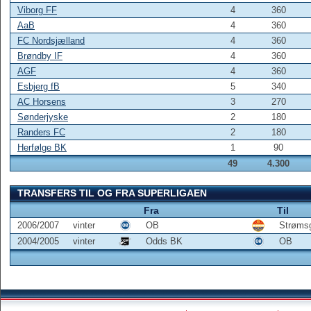
Viborg FF
4
360
AaB
4
360
FC Nordsjælland
4
360
Brøndby IF
4
360
AGF
4
360
Esbjerg fB
5
340
AC Horsens
3
270
Sønderjyske
2
180
Randers FC
2
180
Herfølge BK
1
90
49
4.300
TRANSFERS TIL OG FRA SUPERLIGAEN
Fra
Til
2006/2007
vinter
OB
Strømsg
2004/2005
vinter
Odds BK
OB