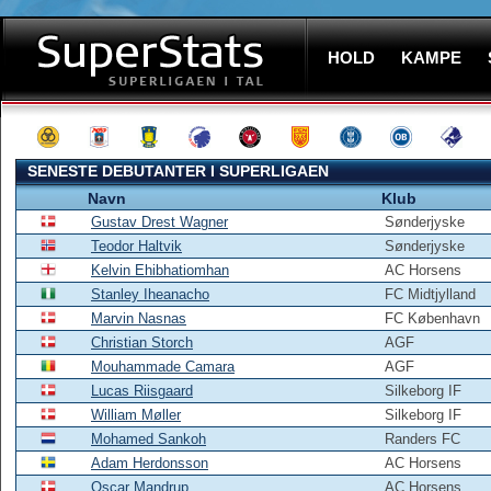
HOLD
KAMPE
SENESTE DEBUTANTER I SUPERLIGAEN
Navn
Klub
Gustav Drest Wagner
Sønderjyske
Teodor Haltvik
Sønderjyske
Kelvin Ehibhatiomhan
AC Horsens
Stanley Iheanacho
FC Midtjylland
Marvin Nasnas
FC København
Christian Storch
AGF
Mouhammade Camara
AGF
Lucas Riisgaard
Silkeborg IF
William Møller
Silkeborg IF
Mohamed Sankoh
Randers FC
Adam Herdonsson
AC Horsens
Oscar Mandrup
AC Horsens