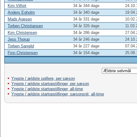
Kim Vilfort
34 år 344 dage
24.10.
Anders Egholm
34 år 340 dage
19.04.
Mads Agesen
34 år 331 dage
10.02.
Torben Christiansen
34 år 326 dage
11.03.
Kim Christensen
34 år 286 dage
27.04.
Jess Thorup
34 år 246 dage
24.10.
Torben Sangild
34 år 227 dage
07.04.
Finn Christensen
34 år 154 dage
25.08.
Yngste / ældste spillere, per sæson
Yngste / ældste startopstillinger, per sæson
Yngste / ældste startopstillinger, all-time
Yngste / ældste startopstillinger, sæsonsnit, all-time