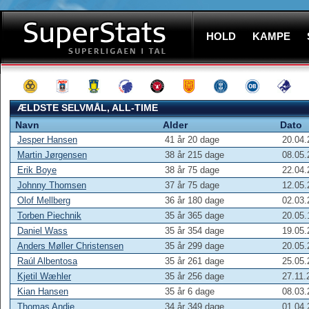
HOLD
KAMPE
ÆLDSTE SELVMÅL, ALL-TIME
Navn
Alder
Dato
Jesper Hansen
41 år 20 dage
20.04.
Martin Jørgensen
38 år 215 dage
08.05.
Erik Boye
38 år 75 dage
22.04.
Johnny Thomsen
37 år 75 dage
12.05.
Olof Mellberg
36 år 180 dage
02.03.
Torben Piechnik
35 år 365 dage
20.05.
Daniel Wass
35 år 354 dage
19.05.
Anders Møller Christensen
35 år 299 dage
20.05.
Raúl Albentosa
35 år 261 dage
25.05.
Kjetil Wæhler
35 år 256 dage
27.11.
Kian Hansen
35 år 6 dage
08.03.
Thomas Andie
34 år 349 dage
01.04.