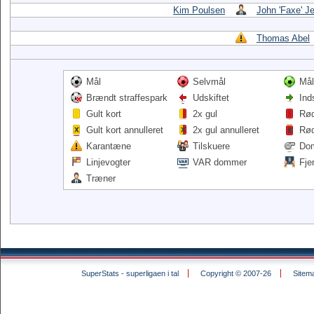
Kim Poulsen
John 'Faxe' J
Thomas Abel
Mål
Selvmål
Mål
Brændt straffespark
Udskiftet
Ind
Gult kort
2x gul
Rød
Gult kort annulleret
2x gul annulleret
Rød
Karantæne
Tilskuere
Do
Linjevogter
VAR dommer
Fje
Træner
SuperStats - superligaen i tal
Copyright © 2007-26
Sitem