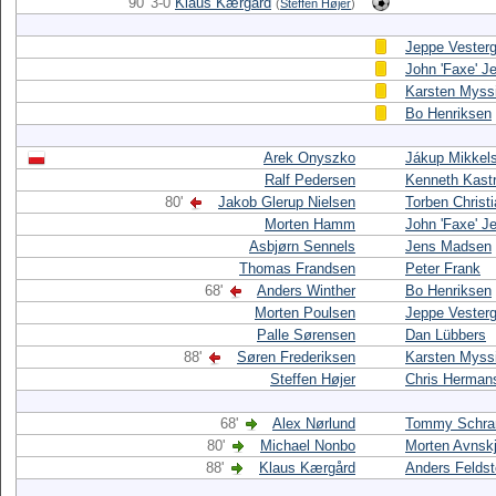
90' 3-0
Klaus Kærgård
(
Steffen Højer
)
Jeppe Vester
John 'Faxe' J
Karsten Myss
Bo Henriksen
Arek Onyszko
Jákup Mikkel
Ralf Pedersen
Kenneth Kast
80'
Jakob Glerup Nielsen
Torben Christ
Morten Hamm
John 'Faxe' J
Asbjørn Sennels
Jens Madsen
Thomas Frandsen
Peter Frank
68'
Anders Winther
Bo Henriksen
Morten Poulsen
Jeppe Vester
Palle Sørensen
Dan Lübbers
88'
Søren Frederiksen
Karsten Myss
Steffen Højer
Chris Herman
68'
Alex Nørlund
Tommy Schr
80'
Michael Nonbo
Morten Avnskj
88'
Klaus Kærgård
Anders Feldst