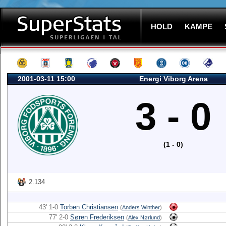
HOLD
KAMPE
2001-03-11 15:00
Energi Viborg Arena
3 - 0
(1 - 0)
2.134
43' 1-0
Torben Christiansen
(
Anders Winther
)
77' 2-0
Søren Frederiksen
(
Alex Nørlund
)