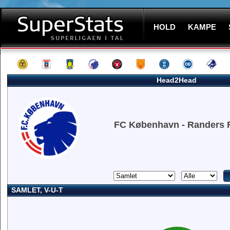
HOLD
KAMPE
Head2Head
FC København - Randers 
SAMLET, V-U-T