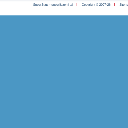
SuperStats - superligaen i tal
Copyright © 2007-26
Sitem