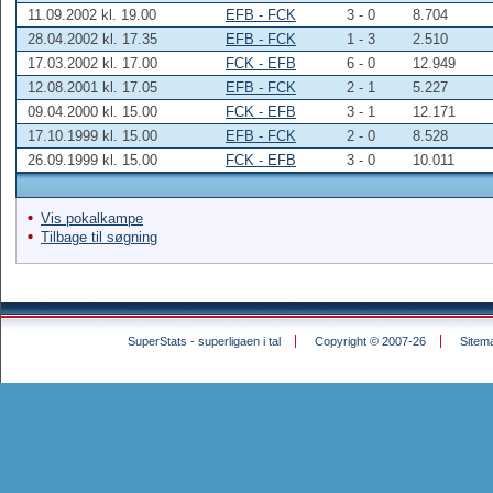
11.09.2002 kl. 19.00
EFB - FCK
3 - 0
8.704
28.04.2002 kl. 17.35
EFB - FCK
1 - 3
2.510
17.03.2002 kl. 17.00
FCK - EFB
6 - 0
12.949
12.08.2001 kl. 17.05
EFB - FCK
2 - 1
5.227
09.04.2000 kl. 15.00
FCK - EFB
3 - 1
12.171
17.10.1999 kl. 15.00
EFB - FCK
2 - 0
8.528
26.09.1999 kl. 15.00
FCK - EFB
3 - 0
10.011
Vis pokalkampe
Tilbage til søgning
SuperStats - superligaen i tal
Copyright © 2007-26
Sitem