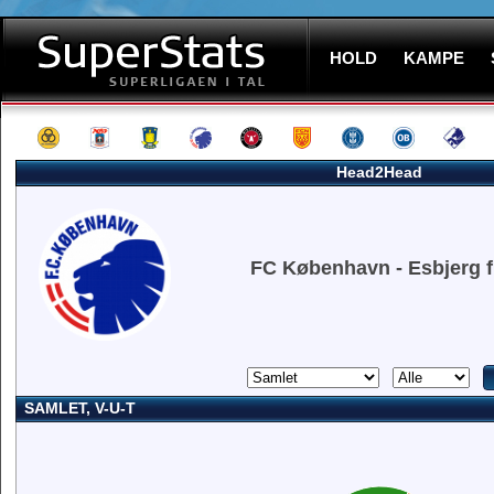
HOLD
KAMPE
Head2Head
FC København - Esbjerg 
SAMLET, V-U-T