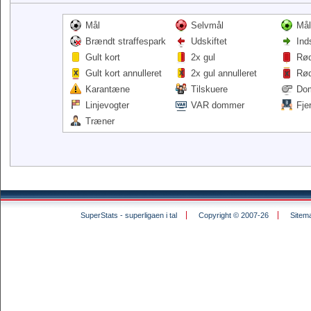
Mål
Selvmål
Mål
Brændt straffespark
Udskiftet
Ind
Gult kort
2x gul
Rød
Gult kort annulleret
2x gul annulleret
Rød
Karantæne
Tilskuere
Do
Linjevogter
VAR dommer
Fje
Træner
SuperStats - superligaen i tal
Copyright © 2007-26
Sitem