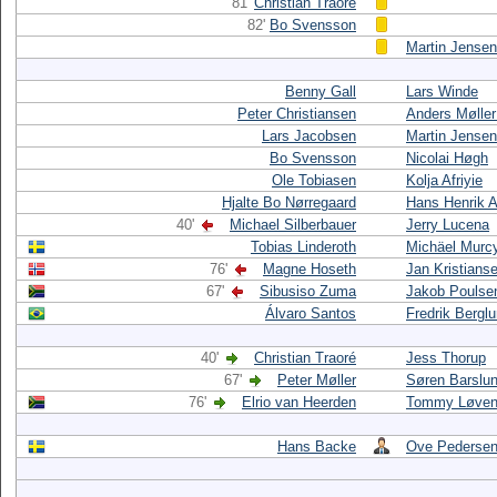
81'
Christian Traoré
82'
Bo Svensson
Martin Jensen
Benny Gall
Lars Winde
Peter Christiansen
Anders Møller
Lars Jacobsen
Martin Jensen
Bo Svensson
Nicolai Høgh
Ole Tobiasen
Kolja Afriyie
Hjalte Bo Nørregaard
Hans Henrik 
40'
Michael Silberbauer
Jerry Lucena
Tobias Linderoth
Michäel Murc
76'
Magne Hoseth
Jan Kristians
67'
Sibusiso Zuma
Jakob Poulse
Álvaro Santos
Fredrik Bergl
40'
Christian Traoré
Jess Thorup
67'
Peter Møller
Søren Barslu
76'
Elrio van Heerden
Tommy Løven
Hans Backe
Ove Pederse