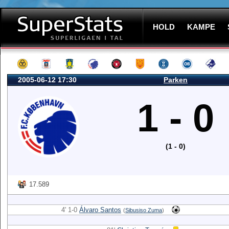
HOLD
KAMPE
2005-06-12 17:30
Parken
1 - 0
(1 - 0)
17.589
4' 1-0
Álvaro Santos
(
Sibusiso Zuma
)