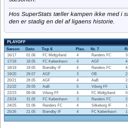
Hos SuperStats tæller kampen ikke med i s
den er stadig en del af ligaens historie.
PLAYOFF
Sæson
Dato
Top 6
Plac.
Nr. 7
R
16/17
01.06
FC Midtjylland
4
Randers FC
3
17/18
18.05
FC København
4
AGF
4
18/19
19.05
Brøndby IF
4
Randers FC
4
19/20
29.07
AGF
3
OB
2
20/21
28.05
AGF
4
AaB
2
21/22
29.05
AaB
5
Viborg FF
1
22/23
09.06
Viborg FF
4
FC Midtjylland
0
23/24
31.05
FC København
3
Randers FC
2
24/25
01.06
Randers FC
4
Silkeborg IF
1
25/26
21.05
Brøndby IF
4
FC København
1