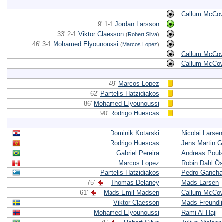
Callum McCow
9' 1-1
Jordan Larsson
33' 2-1
Viktor Claesson
(
Robert Silva
)
46' 3-1
Mohamed Elyounoussi
(
Marcos Lopez
)
Callum McCow
Callum McCow
49'
Marcos Lopez
62'
Pantelis Hatzidiakos
86'
Mohamed Elyounoussi
90'
Rodrigo Huescas
Dominik Kotarski
Nicolai Larsen
Rodrigo Huescas
Jens Martin 
Gabriel Pereira
Andreas Poul
Marcos Lopez
Robin Dahl Ö
Pantelis Hatzidiakos
Pedro Ganch
75'
Thomas Delaney
Mads Larsen
61'
Mads Emil Madsen
Callum McCow
Viktor Claesson
Mads Freundl
Mohamed Elyounoussi
Rami Al Hajj