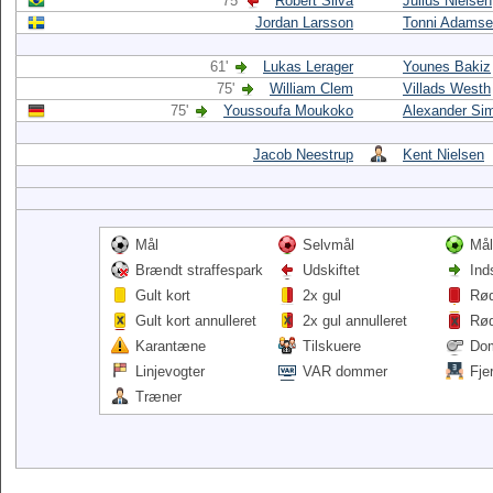
75'
Robert Silva
Julius Nielsen
Jordan Larsson
Tonni Adams
61'
Lukas Lerager
Younes Bakiz
75'
William Clem
Villads Westh
75'
Youssoufa Moukoko
Alexander Si
Jacob Neestrup
Kent Nielsen
Mål
Selvmål
Mål
Brændt straffespark
Udskiftet
Ind
Gult kort
2x gul
Rød
Gult kort annulleret
2x gul annulleret
Rød
Karantæne
Tilskuere
Do
Linjevogter
VAR dommer
Fje
Træner