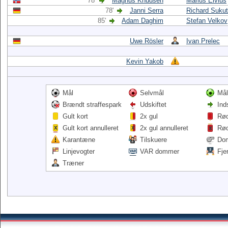
78'
Magnus Knudsen
Marius Elvius
78'
Janni Serra
Richard Suku
85'
Adam Daghim
Stefan Velkov
Uwe Rösler
Ivan Prelec
Kevin Yakob
Mål
Selvmål
Mål
Brændt straffespark
Udskiftet
Ind
Gult kort
2x gul
Rød
Gult kort annulleret
2x gul annulleret
Rød
Karantæne
Tilskuere
Do
Linjevogter
VAR dommer
Fje
Træner