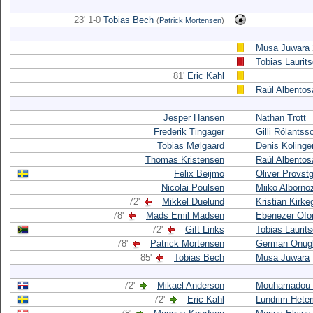
23' 1-0
Tobias Bech
(
Patrick Mortensen
)
Musa Juwara
Tobias Laurit
81'
Eric Kahl
Raúl Albentos
Jesper Hansen
Nathan Trott
Frederik Tingager
Gilli Rólantss
Tobias Mølgaard
Denis Kolinge
Thomas Kristensen
Raúl Albentos
Felix Beijmo
Oliver Provst
Nicolai Poulsen
Miiko Alborno
72'
Mikkel Duelund
Kristian Kirke
78'
Mads Emil Madsen
Ebenezer Ofor
72'
Gift Links
Tobias Laurit
78'
Patrick Mortensen
German Onug
85'
Tobias Bech
Musa Juwara
72'
Mikael Anderson
Mouhamadou
72'
Eric Kahl
Lundrim Hete