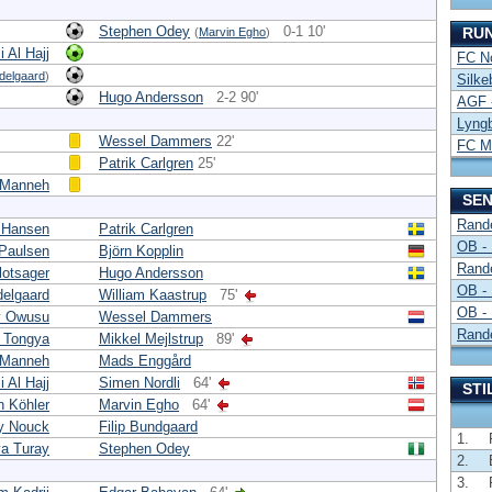
Stephen Odey
0-1 10'
RU
(
Marvin Egho
)
 Al Hajj
FC No
delgaard
)
Silke
Hugo Andersson
2-2 90'
AGF -
Lyng
Wessel Dammers
22'
FC Mi
Patrik Carlgren
25'
 Manneh
SEN
Rand
 Hansen
Patrik Carlgren
OB -
 Paulsen
Björn Kopplin
Rand
lotsager
Hugo Andersson
OB -
elgaard
William Kaastrup
75'
OB -
y Owusu
Wessel Dammers
Rand
 Tongya
Mikkel Mejlstrup
89'
 Manneh
Mads Enggård
 Al Hajj
Simen Nordli
64'
STI
 Köhler
Marvin Egho
64'
y Nouck
Filip Bundgaard
1.
a Turay
Stephen Odey
2.
3.