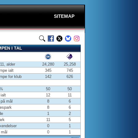
SITEMAP
PEN I TAL
-11, alder
24,280
25,258
pe ialt
345
745
pe for klub
142
626
 %
50
50
ialt
12
11
 på mål
8
6
espark
8
6
de
1
2
ark
11
5
kendelser
0
1
 mål
0
1