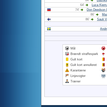
64'
Bashki
64'
Luca Kjer
74'
Don Deedson L
86'
Ma
86'
Sauli 
Andr
Mål
Brændt straffespark
Gult kort
Gult kort annulleret
Karantæne
Linjevogter
Træner