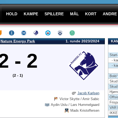
HOLD
KAMPE
SPILLERE
MÅL
KORT
ANDRE
Nature Energy Park
1. runde 2023/2024
KAM
2 - 2
Start
- kam
- kam
(2 - 1)
Bold
Skud 
Skud
Hjørn
Jacob Karlsen
Offsi
Victor Skytte / Amir Sabic
Frisp
Aydin Uslu / Lars Hummelgaard
VAR 
Mads Kristoffersen
IKKE