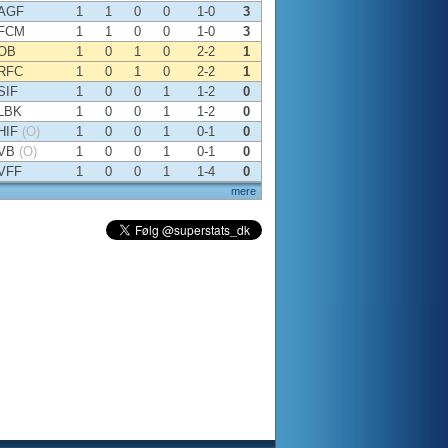
AGF
1
1
0
0
1-0
3
FCM
1
1
0
0
1-0
3
OB
1
0
1
0
2-2
1
RFC
1
0
1
0
2-2
1
SIF
1
0
0
1
1-2
0
LBK
1
0
0
1
1-2
0
HIF
(O)
1
0
0
1
0-1
0
VB
(O)
1
0
0
1
0-1
0
VFF
1
0
0
1
1-4
0
mere