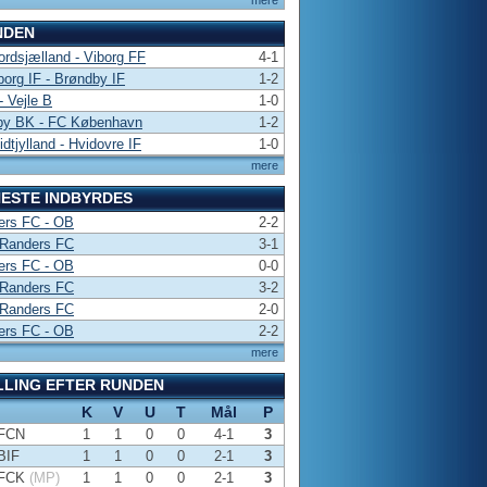
mere
NDEN
rdsjælland - Viborg FF
4-1
borg IF - Brøndby IF
1-2
 Vejle B
1-0
by BK - FC København
1-2
dtjylland - Hvidovre IF
1-0
mere
ESTE INDBYRDES
ers FC - OB
2-2
 Randers FC
3-1
ers FC - OB
0-0
 Randers FC
3-2
 Randers FC
2-0
ers FC - OB
2-2
mere
LLING EFTER RUNDEN
K
V
U
T
Mål
P
FCN
1
1
0
0
4-1
3
BIF
1
1
0
0
2-1
3
FCK
(MP)
1
1
0
0
2-1
3