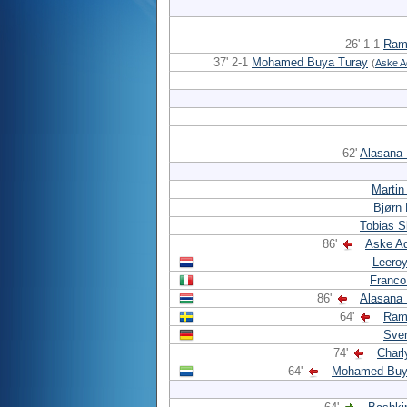
26' 1-1
Rami
37' 2-1
Mohamed Buya Turay
(
Aske A
62'
Alasana
Martin
Bjørn
Tobias S
86'
Aske Ad
Leero
Franco
86'
Alasana
64'
Rami
Sven
74'
Charl
64'
Mohamed Buy