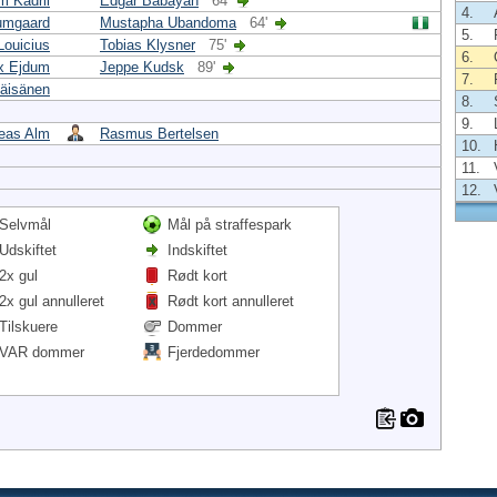
m Kadrii
Edgar Babayan
64'
4.
rumgaard
Mustapha Ubandoma
64'
5.
ouicius
Tobias Klysner
75'
6.
x Ejdum
Jeppe Kudsk
89'
7.
Väisänen
8.
9.
eas Alm
Rasmus Bertelsen
10.
11.
12.
Selvmål
Mål på straffespark
Udskiftet
Indskiftet
2x gul
Rødt kort
2x gul annulleret
Rødt kort annulleret
Tilskuere
Dommer
VAR dommer
Fjerdedommer