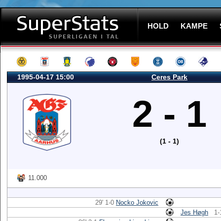
HOLD
KAMPE
1995-04-17 15:00
Ceres Park
2 - 1
(1 - 1)
11.000
29' 1-0
Nocko Jokovic
Jes Høgh
1-