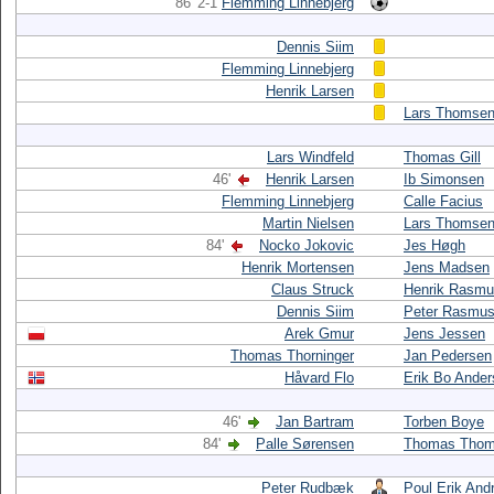
86' 2-1
Flemming Linnebjerg
Dennis Siim
Flemming Linnebjerg
Henrik Larsen
Lars Thomse
Lars Windfeld
Thomas Gill
46'
Henrik Larsen
Ib Simonsen
Flemming Linnebjerg
Calle Facius
Martin Nielsen
Lars Thomse
84'
Nocko Jokovic
Jes Høgh
Henrik Mortensen
Jens Madsen
Claus Struck
Henrik Rasm
Dennis Siim
Peter Rasmu
Arek Gmur
Jens Jessen
Thomas Thorninger
Jan Pedersen
Håvard Flo
Erik Bo Ande
46'
Jan Bartram
Torben Boye
84'
Palle Sørensen
Thomas Thom
Peter Rudbæk
Poul Erik And