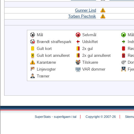
Gunner Lind
Torben Piechnik
Mål
Selvmål
Mål
Brændt straffespark
Udskiftet
Ind
Gult kort
2x gul
Rød
Gult kort annulleret
2x gul annulleret
Rød
Karantæne
Tilskuere
Do
Linjevogter
VAR dommer
Fje
Træner
SuperStats - superligaen i tal
Copyright © 2007-26
Sitem