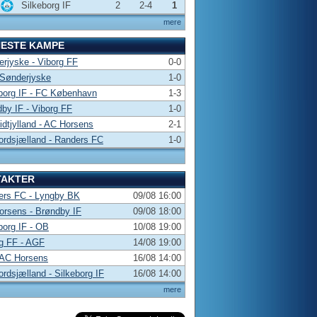
Silkeborg IF
2
2-4
1
mere
NESTE KAMPE
rjyske - Viborg FF
0-0
 Sønderjyske
1-0
borg IF - FC København
1-3
by IF - Viborg FF
1-0
dtjylland - AC Horsens
2-1
rdsjælland - Randers FC
1-0
TAKTER
ers FC - Lyngby BK
09/08 16:00
rsens - Brøndby IF
09/08 18:00
borg IF - OB
10/08 19:00
g FF - AGF
14/08 19:00
 AC Horsens
16/08 14:00
rdsjælland - Silkeborg IF
16/08 14:00
mere