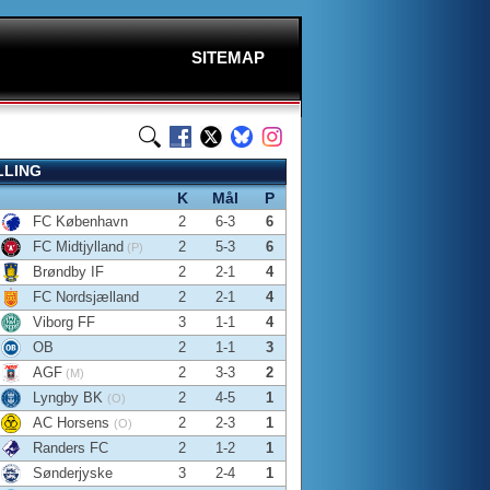
SITEMAP
LLING
K
Mål
P
FC København
2
6-3
6
FC Midtjylland
2
5-3
6
(P)
Brøndby IF
2
2-1
4
FC Nordsjælland
2
2-1
4
Viborg FF
3
1-1
4
OB
2
1-1
3
AGF
2
3-3
2
(M)
Lyngby BK
2
4-5
1
(O)
AC Horsens
2
2-3
1
(O)
Randers FC
2
1-2
1
Sønderjyske
3
2-4
1