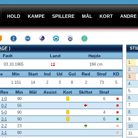
HOLD
KAMPE
SPILLERE
MÅL
KORT
ANDRE
AGF
)
STI
Født
Land
Højde
1.
03.10.1965
184 cm
2.
pe
Min
Start
Ind
Ud
Gul
Rød
Straf
KD
3.
1.151
14
2
3
8
2
73
5
4.
5.
Res
Min
Mål
Assist
Kort
Skiftet
Straf
6.
1-0
90
6
7.
0-2
55
8.
5-0
90
4
2-1
90
6
9.
2-2
23
10.
1-1
90
11.