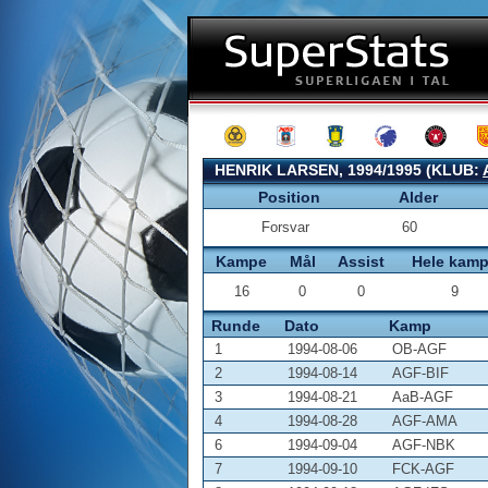
HENRIK LARSEN, 1994/1995 (KLUB:
Position
Alder
Forsvar
60
Kampe
Mål
Assist
Hele kam
16
0
0
9
Runde
Dato
Kamp
1
1994-08-06
OB-AGF
2
1994-08-14
AGF-BIF
3
1994-08-21
AaB-AGF
4
1994-08-28
AGF-AMA
6
1994-09-04
AGF-NBK
7
1994-09-10
FCK-AGF