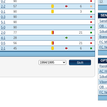
0-2
90
12.
2-2
57
6
0-1
90
3
SE
0-3
90
Sønde
5-1
90
OB -
5-0
90
Silke
2-0
77
21
Brønd
4-1
28
FC Mi
0-5
56
21
FC No
2-1
45
6
OP
Rand
AC Ho
Silke
Vibor
OB -
FC No