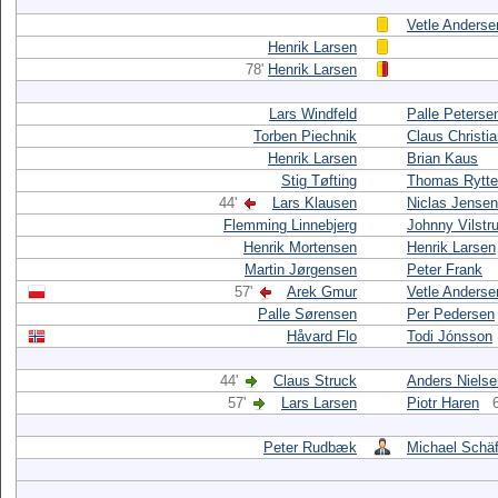
Vetle Anderse
Henrik Larsen
78'
Henrik Larsen
Lars Windfeld
Palle Peterse
Torben Piechnik
Claus Christi
Henrik Larsen
Brian Kaus
Stig Tøfting
Thomas Rytte
44'
Lars Klausen
Niclas Jensen
Flemming Linnebjerg
Johnny Vilstr
Henrik Mortensen
Henrik Larsen
Martin Jørgensen
Peter Frank
57'
Arek Gmur
Vetle Anderse
Palle Sørensen
Per Pedersen
Håvard Flo
Todi Jónsson
44'
Claus Struck
Anders Nielse
57'
Lars Larsen
Piotr Haren
Peter Rudbæk
Michael Schäf