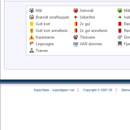
Mål
Selvmål
Mål
Brændt straffespark
Udskiftet
Ind
Gult kort
2x gul
Rød
Gult kort annulleret
2x gul annulleret
Rød
Karantæne
Tilskuere
Do
Linjevogter
VAR dommer
Fje
Træner
SuperStats - superligaen i tal
Copyright © 2007-26
Sitem