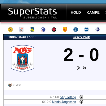
HOLD
KAMPE
1994-10-30 15:00
Ceres Park
2 - 0
(0 - 0)
8.400
46' 1-0
Stig Tøfting
64' 2-0
Martin Jørgensen