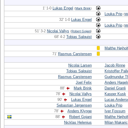
1' 1-0
Lukas Engel
(
Mark Brink
)
Louka Prip
(
Mi
32' 1-0
Lukas Engel
Louka Prip
(
Mi
51' 3-2
Nicolai Vallys
(
Robert Gojani
)
68' 4-2
Tobias Salquist
Malthe Højhol
71'
Rasmus Carstensen
Nicolai Larsen
Jacob Rinne
Tobias Salquist
Kristoffer Pal
Rasmus Carstensen
Gudmundur Th
Joel Felix
Anders Hagel
88'
Mark Brink
Daniel Granli
78'
Nicolai Vallys
Kasper Kusk
90'
Lukas Engel
Lucas Anders
Sebastian Jørgensen
Louka Prip
78'
Anders Klynge
Iver Fossum
88'
Robert Gojani
Malthe Højhol
Nicklas Helenius
Milan Makaric