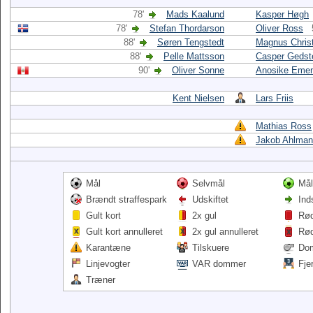
78'
Mads Kaalund
Kasper Høgh
78'
Stefan Thordarson
Oliver Ross
88'
Søren Tengstedt
Magnus Chris
88'
Pelle Mattsson
Casper Gedst
90'
Oliver Sonne
Anosike Eme
Kent Nielsen
Lars Friis
Mathias Ross
Jakob Ahlma
Mål
Selvmål
Mål
Brændt straffespark
Udskiftet
Ind
Gult kort
2x gul
Rød
Gult kort annulleret
2x gul annulleret
Rød
Karantæne
Tilskuere
Do
Linjevogter
VAR dommer
Fje
Træner