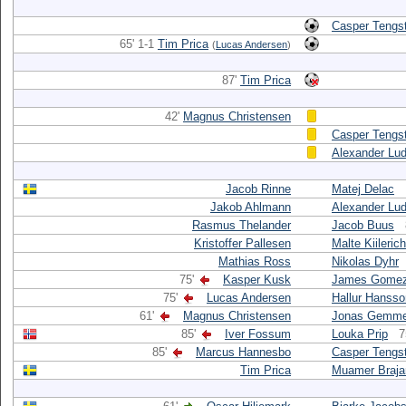
Casper Tengs
65' 1-1
Tim Prica
(
Lucas Andersen
)
87'
Tim Prica
42'
Magnus Christensen
Casper Tengs
Alexander Lu
Jacob Rinne
Matej Delac
Jakob Ahlmann
Alexander Lu
Rasmus Thelander
Jacob Buus
Kristoffer Pallesen
Malte Kiilerich
Mathias Ross
Nikolas Dyhr
75'
Kasper Kusk
James Gome
75'
Lucas Andersen
Hallur Hansso
61'
Magnus Christensen
Jonas Gemme
85'
Iver Fossum
Louka Prip
7
85'
Marcus Hannesbo
Casper Tengs
Tim Prica
Muamer Braja