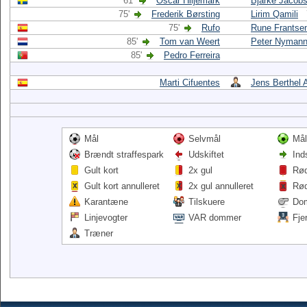
61'
Oscar Hiljemark
Bjarke Jacob
75'
Frederik Børsting
Lirim Qamili
75'
Rufo
Rune Frantse
85'
Tom van Weert
Peter Nyman
85'
Pedro Ferreira
Marti Cifuentes
Jens Berthel 
Mål
Selvmål
Mål
Brændt straffespark
Udskiftet
Ind
Gult kort
2x gul
Rød
Gult kort annulleret
2x gul annulleret
Rød
Karantæne
Tilskuere
Do
Linjevogter
VAR dommer
Fje
Træner