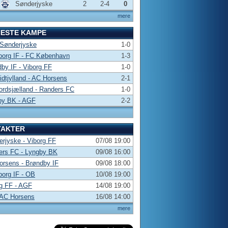
Sønderjyske
2
2-4
0
mere
NESTE KAMPE
 Sønderjyske
1-0
borg IF - FC København
1-3
by IF - Viborg FF
1-0
dtjylland - AC Horsens
2-1
rdsjælland - Randers FC
1-0
by BK - AGF
2-2
TAKTER
rjyske - Viborg FF
07/08 19:00
ers FC - Lyngby BK
09/08 16:00
rsens - Brøndby IF
09/08 18:00
borg IF - OB
10/08 19:00
g FF - AGF
14/08 19:00
 AC Horsens
16/08 14:00
mere