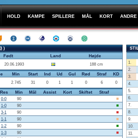
HOLD
KAMPE
SPILLERE
MÅL
KORT
ANDRE
B
)
STI
Født
Land
Højde
1.
20.06.1993
188 cm
2.
pe
Min
Start
Ind
Ud
Gul
Rød
Straf
KD
3.
2.745
31
0
1
1
0
6
0
4.
5.
Res
Min
Mål
Assist
Kort
Skiftet
Straf
6.
0-0
90
7.
1-0
90
8.
3-1
90
1-1
90
9.
1-2
90
10.
1-3
90
11.