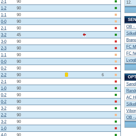
2-1
90
12.
1-2
90
1-1
90
SE
0-0
90
OB -
2-1
90
Silke
3-2
45
Brønd
3-0
90
FC Mi
2-3
90
FC No
1-1
90
Lyng
0-0
90
0-2
90
2-2
90
6
OP
2-1
90
Sønde
1-0
90
Rand
0-2
90
AC Ho
0-2
90
Silke
3-2
90
Vibor
2-2
90
OB -
3-2
90
1-0
90
4-0
90