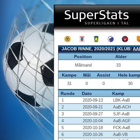
JACOB RINNE, 2020/2021 (KLUB:
AA
Position
Alder
Målmand
33
Kampe
Mål
Assist
Hele kam
31
0
0
30
Runde
Dato
Kamp
1
2020-09-13
LBK-AaB
2
2020-09-21
AaB-ACH
3
2020-09-27
SJF-AaB
4
2020-10-04
AaB-AGF
5
2020-10-18
FCK-AaB
6
2020-10-26
AaB-VB