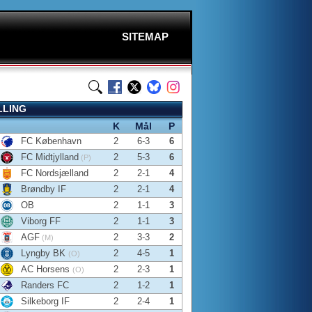
SITEMAP
LLING
K
Mål
P
FC København
2
6-3
6
FC Midtjylland
2
5-3
6
(P)
FC Nordsjælland
2
2-1
4
Brøndby IF
2
2-1
4
OB
2
1-1
3
Viborg FF
2
1-1
3
AGF
2
3-3
2
(M)
Lyngby BK
2
4-5
1
(O)
AC Horsens
2
2-3
1
(O)
Randers FC
2
1-2
1
Silkeborg IF
2
2-4
1